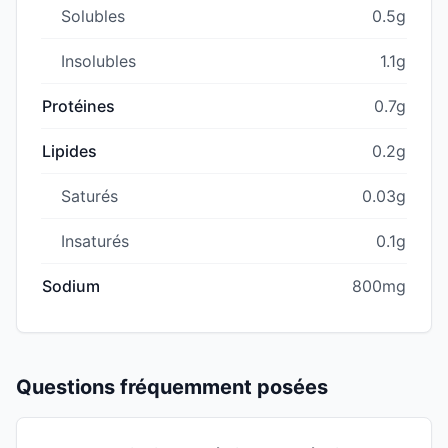
Solubles
0.5g
Insolubles
1.1g
Protéines
0.7g
Lipides
0.2g
Saturés
0.03g
Insaturés
0.1g
Sodium
800mg
Questions fréquemment posées