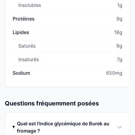
Insolubles
1g
Protéines
9g
Lipides
18g
Saturés
9g
Insaturés
7g
Sodium
650mg
Questions fréquemment posées
Quel est l'indice glycémique de Burek au
fromage ?