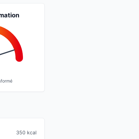
mation
sformé
350 kcal