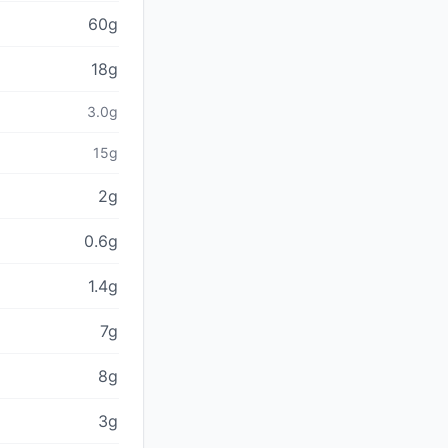
60g
18g
3.0g
15g
2g
0.6g
1.4g
7g
8g
3g