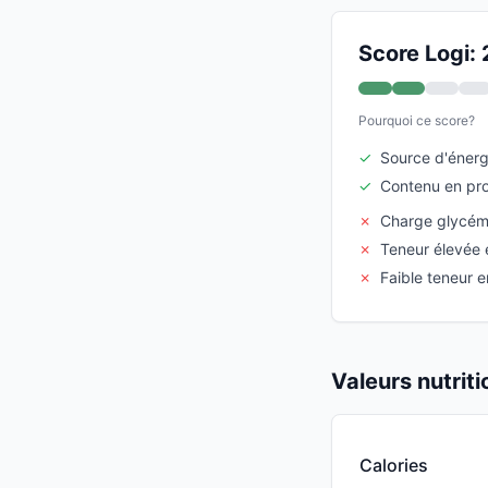
Score Logi: 
Pourquoi ce score?
✓
Source d'énerg
✓
Contenu en pro
✗
Charge glycém
✗
Teneur élevée 
✗
Faible teneur e
Valeurs nutrit
Calories