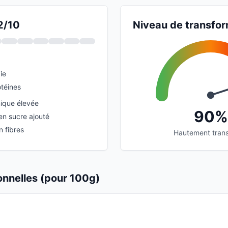
2/10
Niveau de transfor
ie
téines
ique élevée
90%
en sucre ajouté
n fibres
Hautement tran
ionnelles (pour 100g)