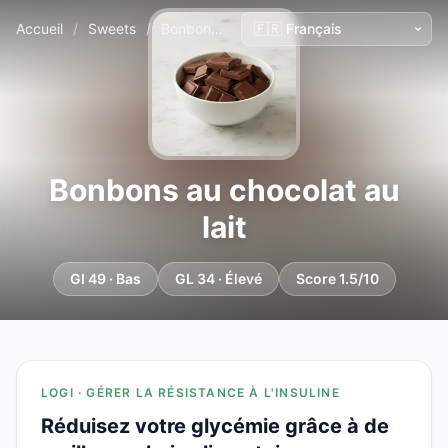
Accueil
/
Sweets
/
Bonbons au chocolat au lait
Bonbons au chocolat au
lait
GI 49 · Bas
GL 34 · Élevé
Score 1.5/10
LOGI · GÉRER LA RÉSISTANCE À L'INSULINE
Réduisez votre glycémie grâce à de