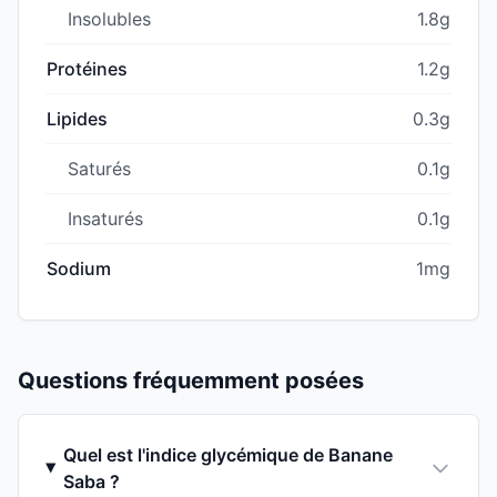
Insolubles
1.8g
Protéines
1.2g
Lipides
0.3g
Saturés
0.1g
Insaturés
0.1g
Sodium
1mg
Questions fréquemment posées
Quel est l'indice glycémique de Banane
Saba ?