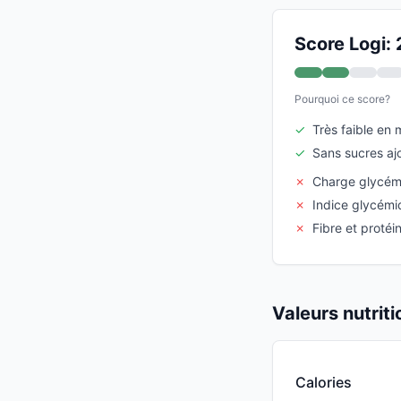
Score Logi: 
Pourquoi ce score?
✓
Très faible en 
✓
Sans sucres aj
✗
Charge glycém
✗
Indice glycémi
✗
Fibre et protéi
Valeurs nutrit
Calories