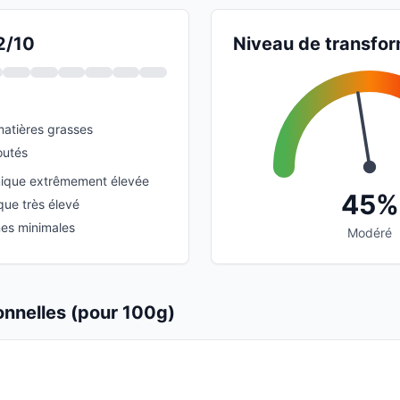
2/10
Niveau de transfor
matières grasses
outés
ique extrêmement élevée
45%
que très élevé
nes minimales
Modéré
ionnelles (pour 100g)