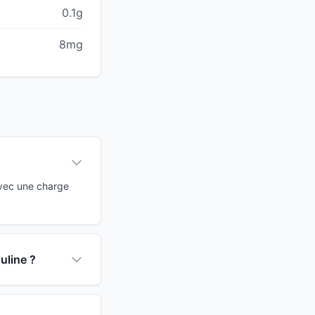
0.1g
8mg
Avec une charge
uline ?