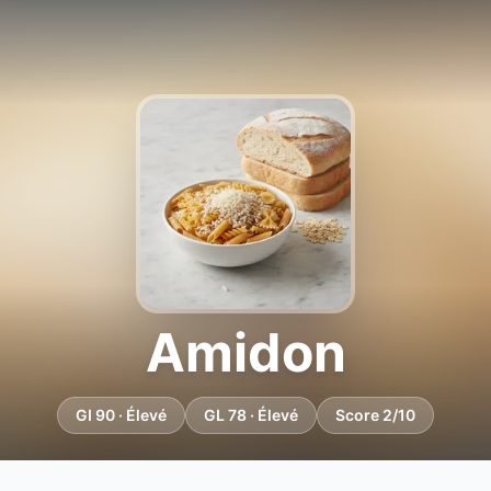
Amidon
GI 90 · Élevé
GL 78 · Élevé
Score 2/10