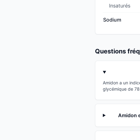
Insaturés
Sodium
Questions fr
Amidon a un indic
glycémique de 78 p
Amidon es