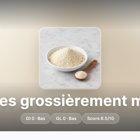
s grossièrement 
GI 0 · Bas
GL 0 · Bas
Score 8.5/10