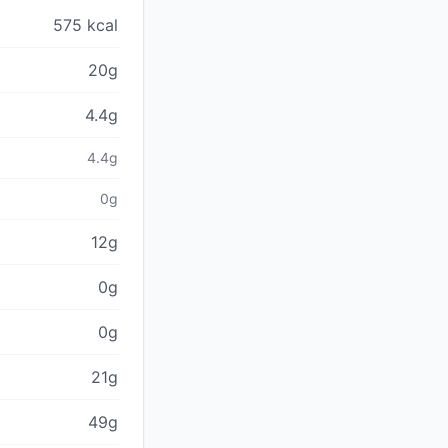
575 kcal
20g
4.4g
4.4g
0g
12g
0g
0g
21g
49g