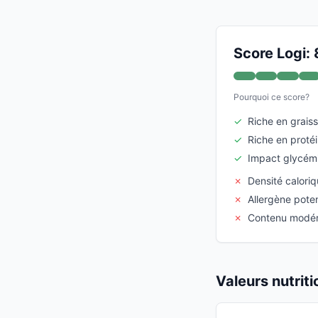
Score Logi: 
Pourquoi ce score?
✓
Riche en graiss
✓
Riche en protéi
✓
Impact glycémi
✗
Densité calori
✗
Allergène poten
✗
Contenu modéré
Valeurs nutrit