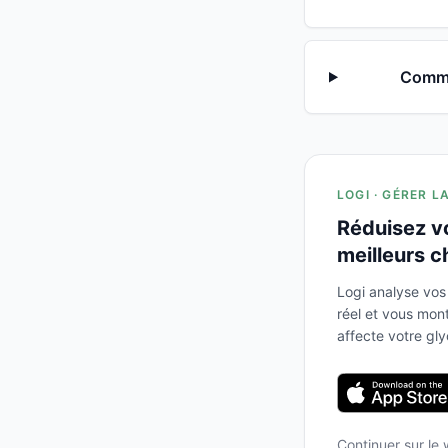
Comme
LOGI · GÉRER L
Réduisez v
meilleurs c
Logi analyse vos
réel et vous mo
affecte votre gl
Continuer sur le