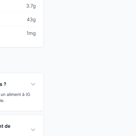
3.7g
43g
1mg
s ?
un aliment à IG
ie.
nt de