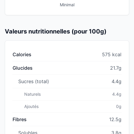
Minimal
Valeurs nutritionnelles (pour 100g)
Calories
575 kcal
Glucides
21.7g
Sucres (total)
4.4g
Naturels
4.4g
Ajoutés
0g
Fibres
12.5g
Solubles
3.8g