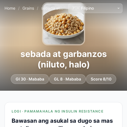
Home
/
Grains
/
sebada at garbanzos (niluto, halo)
sebada at garbanzos
(niluto, halo)
GI 30 · Mababa
GL 8 · Mababa
Score 8/10
LOGI · PAMAMAHALA NG INSULIN RESISTANCE
Bawasan ang asukal sa dugo sa mas