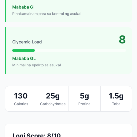
Mababa GI
Pinakamainam para sa kontrol ng asukal
8
Glycemic Load
Mababa GL
Minimal na epekto sa asukal
130
25g
5g
1.5g
Calories
Carbohydrates
Protina
Taba
Logi Score: 8/10