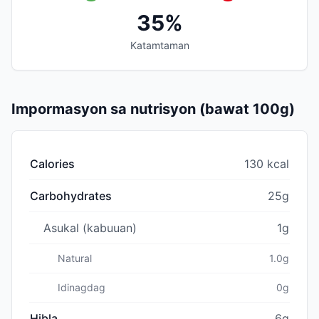
35%
Katamtaman
Impormasyon sa nutrisyon (bawat 100g)
Calories
130 kcal
Carbohydrates
25g
Asukal (kabuuan)
1g
Natural
1.0g
Idinagdag
0g
Hibla
6g