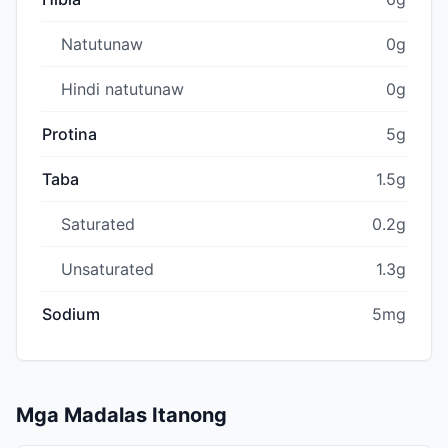
Natutunaw
0g
Hindi natutunaw
0g
Protina
5g
Taba
1.5g
Saturated
0.2g
Unsaturated
1.3g
Sodium
5mg
Mga Madalas Itanong