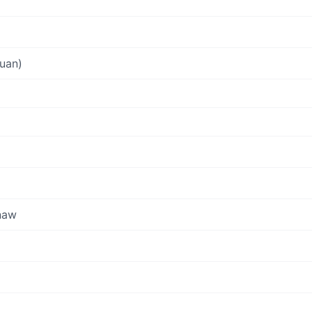
uan)
naw