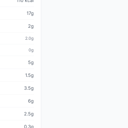
110 kcal
17g
2g
2.0g
0g
5g
1.5g
3.5g
6g
2.5g
0.3g