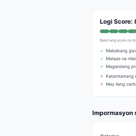
Logi Score: 
Bakit ang score na it
✓
Mababang glyc
✓
Mataas na nila
✓
Magandang pro
✗
Katamtamang n
✗
May ilang car
Impormasyon s