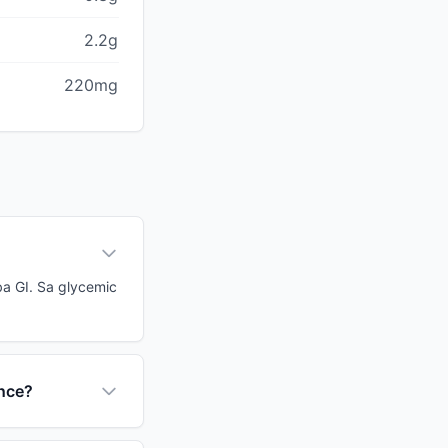
2.2g
220mg
a GI. Sa glycemic
ance?