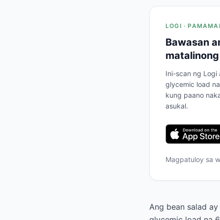
LOGI · PAMAMA
Bawasan an
matalinong
Ini-scan ng Logi
glycemic load na
kung paano naka
asukal.
Magpatuloy sa 
Ang bean salad ay 
glycemic load na 6