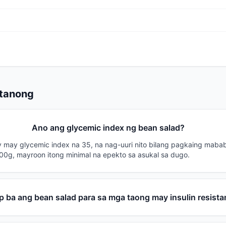
Itanong
Ano ang glycemic index ng bean salad?
 may glycemic index na 35, na nag-uuri nito bilang pagkaing mabab
00g, mayroon itong minimal na epekto sa asukal sa dugo.
 ba ang bean salad para sa mga taong may insulin resist