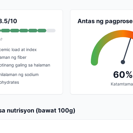
8.5/10
Antas ng pagprose
o?
emic load at index
laman ng fiber
tinang galing sa halaman
60%
ilalaman ng sodium
bohydrates
Katamtama
a nutrisyon (bawat 100g)