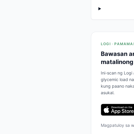
LOGI · PAMAMA
Bawasan an
matalinong
Ini-scan ng Logi
glycemic load na
kung paano naka
asukal.
Magpatuloy sa 