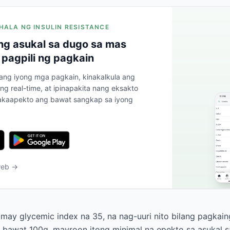
HALA NG INSULIN RESISTANCE
g asukal sa dugo sa mas
 pagpili ng pagkain
 ang iyong mga pagkain, kinakalkula ang
ng real-time, at ipinapakita nang eksakto
kaapekto ang bawat sangkap sa iyong
web →
may glycemic index na 35, na nag-uuri nito bilang pagkai
 bawat 100g, mayroon itong minimal na epekto sa asukal s