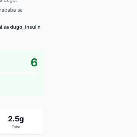
amababa sa
 sa dugo, insulin
6
2.5g
Taba