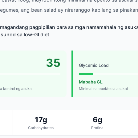
legumes, ang bean salad ay niraranggo kabilang sa pinak
 magandang pagpipilian para sa mga namamahala ng asukal
sunod sa low-GI diet.
35
Glycemic Load
Mababa GL
 kontrol ng asukal
Minimal na epekto sa asukal
17g
6g
Carbohydrates
Protina