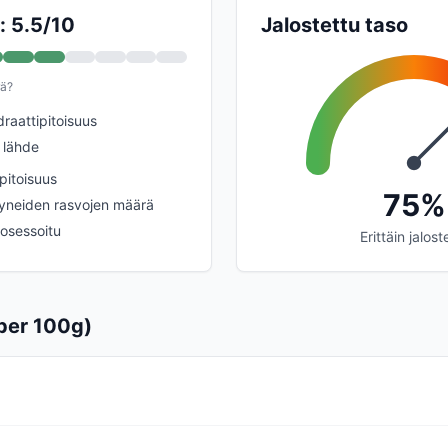
: 5.5/10
Jalostettu taso
rä?
draattipitoisuus
 lähde
pitoisuus
75%
yneiden rasvojen määrä
rosessoitu
Erittäin jalost
per 100g)