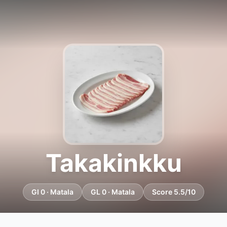
Takakinkku
GI 0 · Matala
GL 0 · Matala
Score 5.5/10