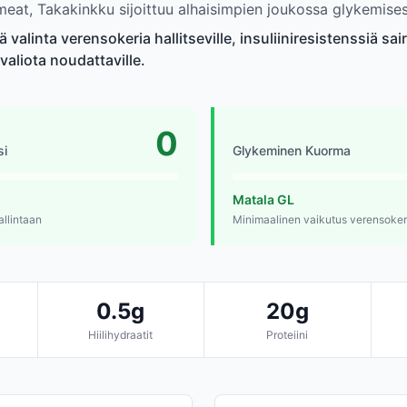
meat, Takakinkku sijoittuu alhaisimpien joukossa glykemises
valinta verensokeria hallitseville, insuliiniresistenssiä saira
valiota noudattaville.
0
si
Glykeminen Kuorma
Matala GL
allintaan
Minimaalinen vaikutus verensoker
0.5g
20g
Hiilihydraatit
Proteiini