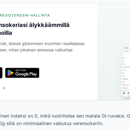
NIRESISTENSSIN HALLINTA
nsokeriasi älykkäämmillä
oilla
riat, laskee glykemisen kuorman reaaliajassa
leen, miten jokainen ainesosa vaikuttaa
a →
nen indeksi on 0, mikä luokittelee sen matala GI-ruoaksi. G
g sillä on minimaalinen vaikutus verensokeriin.