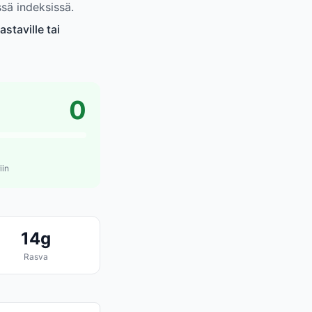
sä indeksissä.
staville tai
0
iin
14g
Rasva