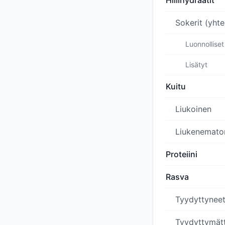
Hiilihydraatit
Sokerit (yht
Luonnolliset
Lisätyt
Kuitu
Liukoinen
Liukenemato
Proteiini
Rasva
Tyydyttynee
Tyydyttymät