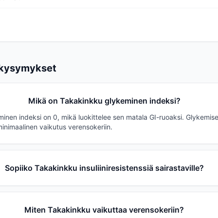
 kysymykset
Mikä on Takakinkku glykeminen indeksi?
inen indeksi on 0, mikä luokittelee sen matala GI-ruoaksi. Glykemise
minimaalinen vaikutus verensokeriin.
Sopiiko Takakinkku insuliiniresistenssiä sairastaville?
Miten Takakinkku vaikuttaa verensokeriin?