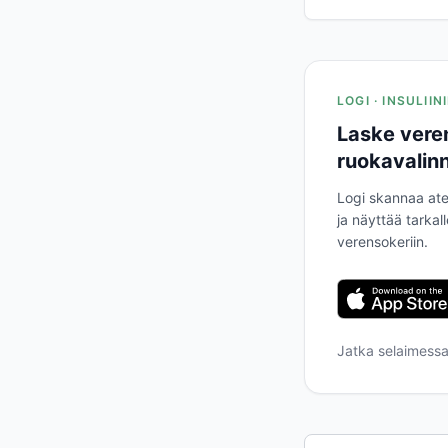
LOGI · INSULII
Laske vere
ruokavalinn
Logi skannaa ate
ja näyttää tarkal
verensokeriin.
Jatka selaimess