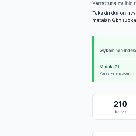
Verrattuna muihin 
Takakinkku on hyvä 
matalan GI:n ruoka
Glykeminen Indek
Matala GI
Paras verensokerin h
210
Kalorit