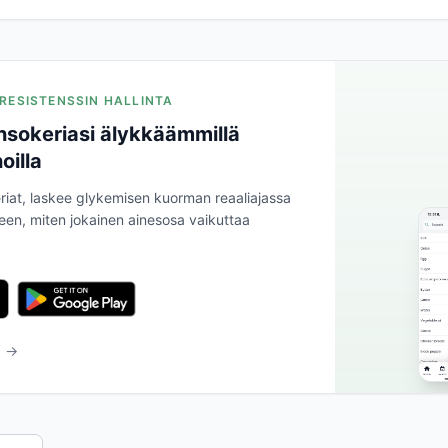
NIRESISTENSSIN HALLINTA
nsokeriasi älykkäämmillä
oilla
riat, laskee glykemisen kuorman reaaliajassa
leen, miten jokainen ainesosa vaikuttaa
a →