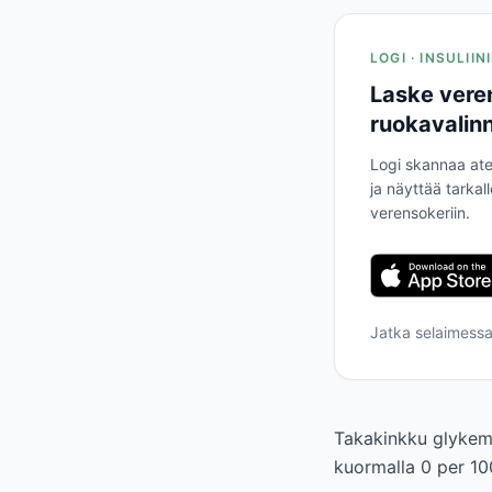
LOGI · INSULII
Laske vere
ruokavalinn
Logi skannaa ate
ja näyttää tarkal
verensokeriin.
Jatka selaimess
Takakinkku glykemi
kuormalla 0 per 100