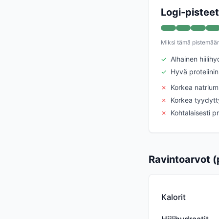
Logi-pisteet
Miksi tämä pistemää
✓
Alhainen hiilihy
✓
Hyvä proteiinin
✗
Korkea natrium
✗
Korkea tyydytt
✗
Kohtalaisesti p
Ravintoarvot (
Kalorit