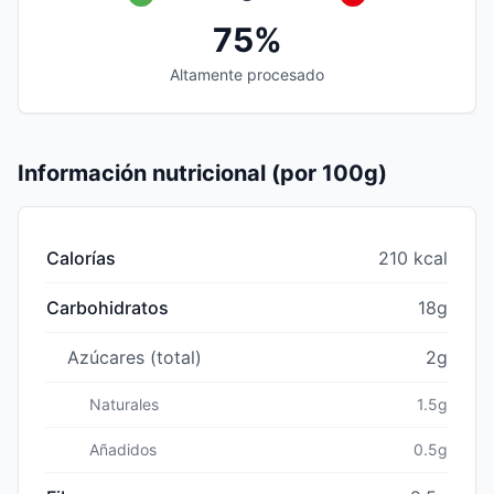
75%
Altamente procesado
Información nutricional (por 100g)
Calorías
210 kcal
Carbohidratos
18g
Azúcares (total)
2g
Naturales
1.5g
Añadidos
0.5g