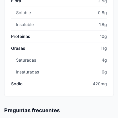
Fibra
2.5g
Soluble
0.8g
Insoluble
1.8g
Proteínas
10g
Grasas
11g
Saturadas
4g
Insaturadas
6g
Sodio
420mg
Preguntas frecuentes