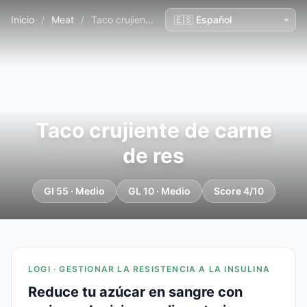
Inicio
/
Meat
/
Taco crujiente de carne de res
Taco crujiente de carne
de res
GI 55 · Medio
GL 10 · Medio
Score 4/10
LOGI · GESTIONAR LA RESISTENCIA A LA INSULINA
Reduce tu azúcar en sangre con