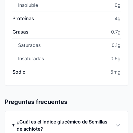
Insoluble
0g
Proteínas
4g
Grasas
0.7g
Saturadas
0.1g
Insaturadas
0.6g
Sodio
5mg
Preguntas frecuentes
¿Cuál es el índice glucémico de Semillas
de achiote?