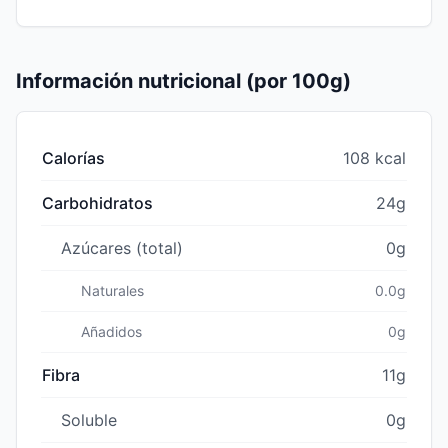
Información nutricional (por 100g)
Calorías
108 kcal
Carbohidratos
24g
Azúcares (total)
0g
Naturales
0.0g
Añadidos
0g
Fibra
11g
Soluble
0g