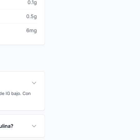
0.1g
0.5g
6mg
 de IG bajo. Con
ulina?