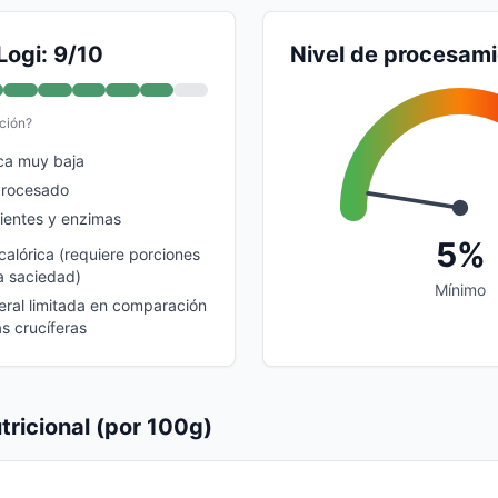
Logi: 9/10
Nivel de procesam
ción?
ca muy baja
procesado
rientes y enzimas
5%
calórica (requiere porciones
a saciedad)
Mínimo
eral limitada en comparación
s crucíferas
tricional (por 100g)