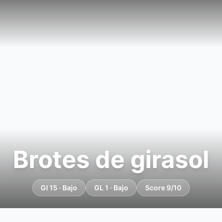
Brotes de girasol
GI 15 · Bajo
GL 1 · Bajo
Score 9/10