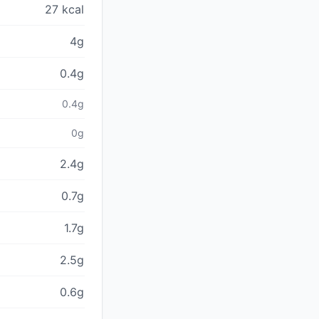
27 kcal
4g
0.4g
0.4g
0g
2.4g
0.7g
1.7g
2.5g
0.6g