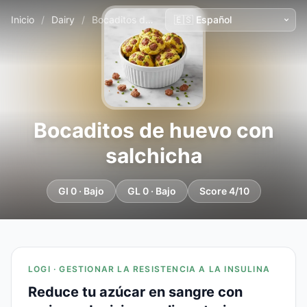
Inicio
/
Dairy
/
Bocaditos de huevo con salchicha
Bocaditos de huevo con
salchicha
GI 0 · Bajo
GL 0 · Bajo
Score 4/10
LOGI · GESTIONAR LA RESISTENCIA A LA INSULINA
Reduce tu azúcar en sangre con