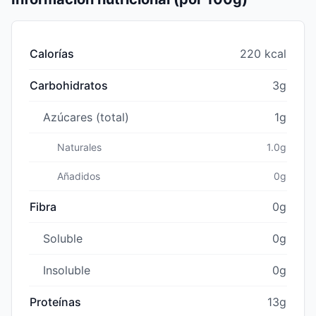
Calorías
220 kcal
Carbohidratos
3g
Azúcares (total)
1g
Naturales
1.0g
Añadidos
0g
Fibra
0g
Soluble
0g
Insoluble
0g
Proteínas
13g