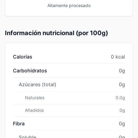
Altamente procesado
Información nutricional (por 100g)
Calorías
0 kcal
Carbohidratos
0g
Azúcares (total)
0g
Naturales
0.0g
Añadidos
0g
Fibra
0g
Soluble
0g