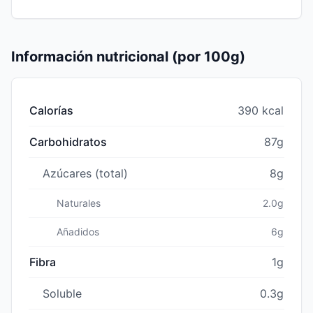
Información nutricional (por 100g)
Calorías
390 kcal
Carbohidratos
87g
Azúcares (total)
8g
Naturales
2.0g
Añadidos
6g
Fibra
1g
Soluble
0.3g