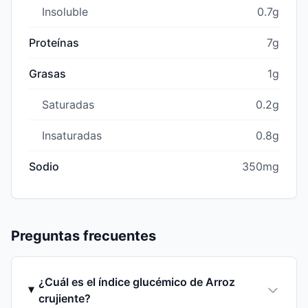
Insoluble
0.7g
Proteínas
7g
Grasas
1g
Saturadas
0.2g
Insaturadas
0.8g
Sodio
350mg
Preguntas frecuentes
¿Cuál es el índice glucémico de Arroz
crujiente?