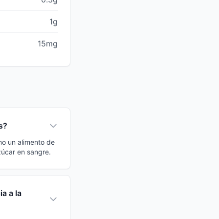
1g
15mg
s?
omo un alimento de
zúcar en sangre.
a a la