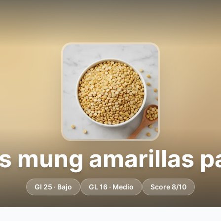
s mung amarillas p
GI 25 · Bajo
GL 16 · Medio
Score 8/10