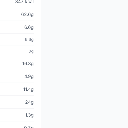
347 kcal
62.6g
6.6g
6.6g
0g
16.3g
4.9g
11.4g
24g
1.3g
0.3g