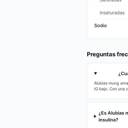
Insaturadas
Sodio
Preguntas fre
¿Cuá
Alubias mung amari
IG bajo. Con una 
¿Es Alubias m
insulina?