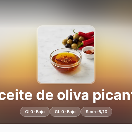
ceite de oliva pican
GI 0 · Bajo
GL 0 · Bajo
Score 6/10