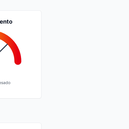
iento
esado