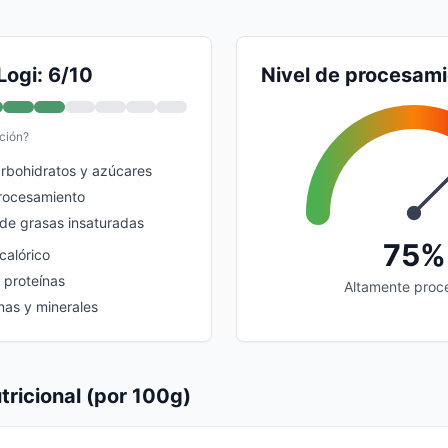
Logi: 6/10
Nivel de procesam
ción?
rbohidratos y azúcares
procesamiento
 de grasas insaturadas
75%
calórico
y proteínas
Altamente proc
nas y minerales
tricional (por 100g)