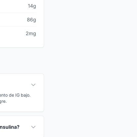
14g
86g
2mg
ento de IG bajo.
gre.
insulina?