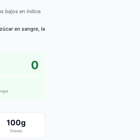
s bajos en índice
zúcar en sangre, la
0
angre
100g
Grasas