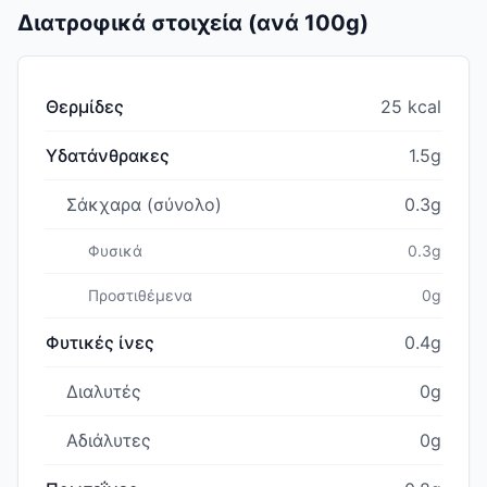
Διατροφικά στοιχεία (ανά 100g)
Θερμίδες
25 kcal
Υδατάνθρακες
1.5g
Σάκχαρα (σύνολο)
0.3g
Φυσικά
0.3g
Προστιθέμενα
0g
Φυτικές ίνες
0.4g
Διαλυτές
0g
Αδιάλυτες
0g