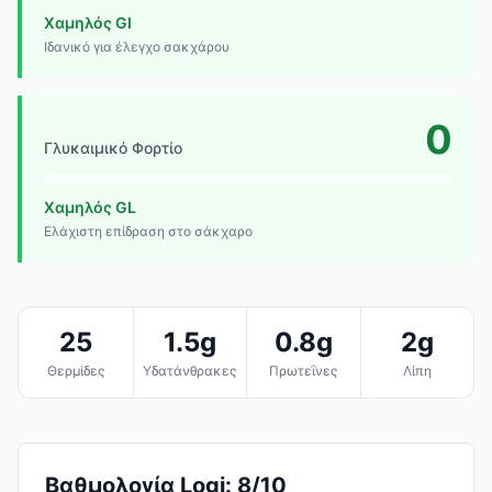
Χαμηλός GI
Ιδανικό για έλεγχο σακχάρου
0
Γλυκαιμικό Φορτίο
Χαμηλός GL
Ελάχιστη επίδραση στο σάκχαρο
25
1.5g
0.8g
2g
Θερμίδες
Υδατάνθρακες
Πρωτεΐνες
Λίπη
Βαθμολογία Logi: 8/10