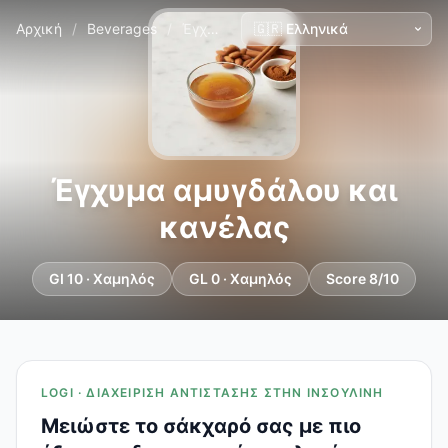
Αρχική
/
Beverages
/
Έγχυμα αμυγδάλου και κανέλας
Έγχυμα αμυγδάλου και
κανέλας
GI 10 · Χαμηλός
GL 0 · Χαμηλός
Score 8/10
LOGI · ΔΙΑΧΕΊΡΙΣΗ ΑΝΤΊΣΤΑΣΗΣ ΣΤΗΝ ΙΝΣΟΥΛΊΝΗ
Μειώστε το σάκχαρό σας με πιο