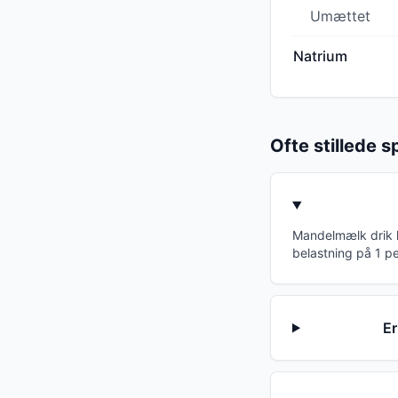
Umættet
Natrium
Ofte stillede 
Mandelmælk drik h
belastning på 1 p
Er