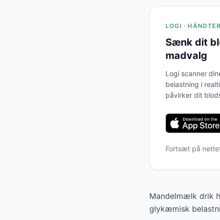
LOGI · HÅNDTE
Sænk dit b
madvalg
Logi scanner din
belastning i real
påvirker dit blod
Fortsæt på nette
Mandelmælk drik ha
glykæmisk belastni