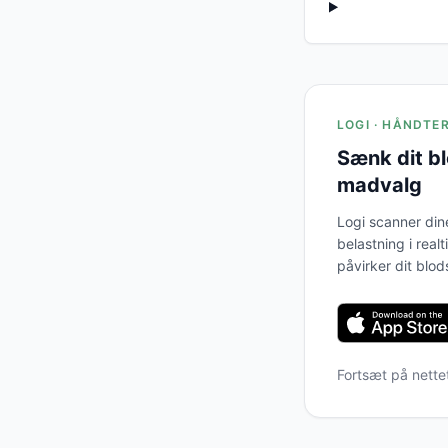
LOGI · HÅNDTE
Sænk dit b
madvalg
Logi scanner din
belastning i real
påvirker dit blod
Fortsæt på nette