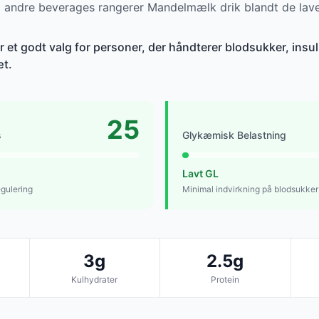
andre beverages rangerer Mandelmælk drik blandt de lave
et godt valg for personer, der håndterer blodsukker, insuli
æt.
25
s
Glykæmisk Belastning
Lavt GL
egulering
Minimal indvirkning på blodsukker
3g
2.5g
Kulhydrater
Protein