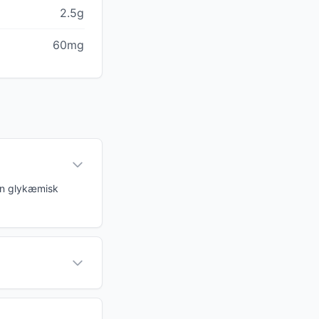
2.5g
60mg
en glykæmisk