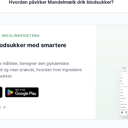
Hvordan påvirker Mandelmælk drik blodsukker?
R INSULINRESISTENS
lodsukker med smartere
e måltider, beregner den glykæmiske
tid og viser præcist, hvordan hver ingrediens
sukker.
t →