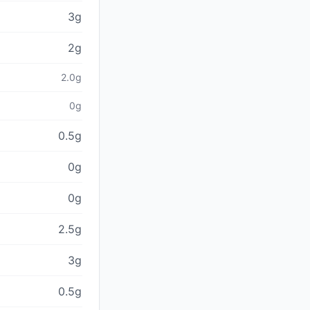
3g
2g
2.0g
0g
0.5g
0g
0g
2.5g
3g
0.5g