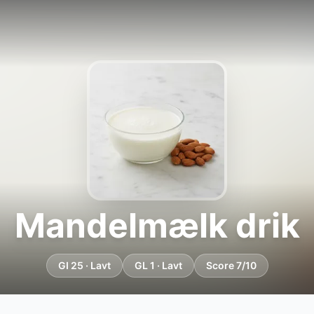
Mandelmælk drik
GI 25 · Lavt
GL 1 · Lavt
Score 7/10