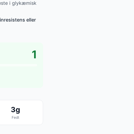
ste i glykæmisk
nresistens eller
1
3g
Fedt