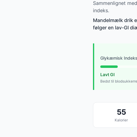
Sammenlignet med 
indeks.
Mandelmælk drik er 
følger en lav-GI di
Glykæmisk Indek
Lavt GI
Bedst til blodsukkerr
55
Kalorier