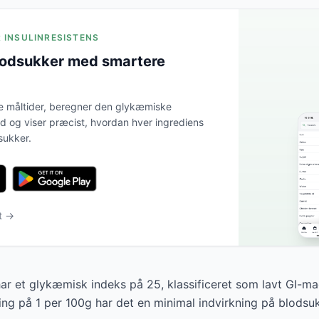
R INSULINRESISTENS
lodsukker med smartere
e måltider, beregner den glykæmiske
tid og viser præcist, hvordan hver ingrediens
sukker.
t →
r et glykæmisk indeks på 25, klassificeret som lavt GI-m
ng på 1 per 100g har det en minimal indvirkning på blodsuk