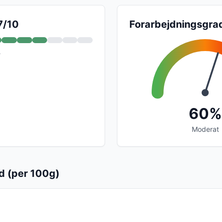
7/10
Forarbejdningsgra
?
60%
Moderat
d (per 100g)