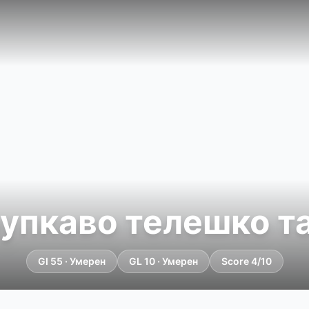
упкаво телешко т
GI 55 · Умерен
GL 10 · Умерен
Score 4/10