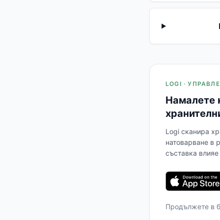
LOGI · УПРАВ
Намалете 
хранителн
Logi сканира хр
натоварване в 
съставка влияе 
Продължете в 