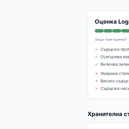
Оценка Logi
Защо тази оценка?
✓
Съдържа прот
✓
Осигурява из
✓
Включва зеле
✗
Умерена степ
✗
Високо съдър
✗
Съдържа наси
Хранителна ст