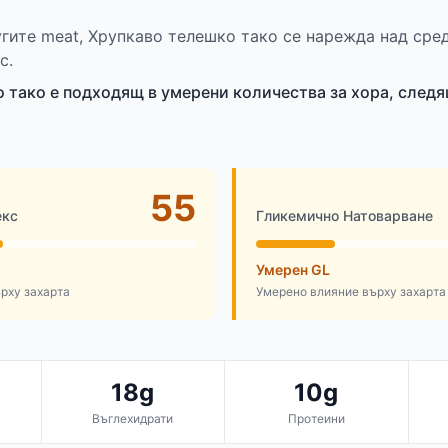
угите meat, Хрупкаво телешко тако се нарежда над сре
с.
 тако е подходящ в умерени количества за хора, следя
55
екс
Гликемично Натоварване
Умерен GL
рху захарта
Умерено влияние върху захарта
18g
10g
Въглехидрати
Протеини