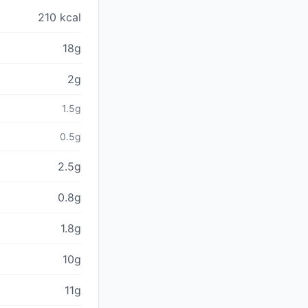
210 kcal
18g
2g
1.5g
0.5g
2.5g
0.8g
1.8g
10g
11g