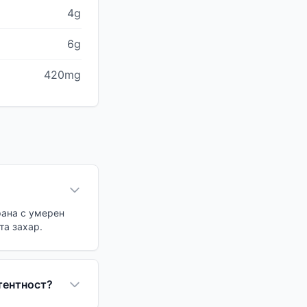
4g
6g
420mg
рана с умерен
та захар.
тентност?