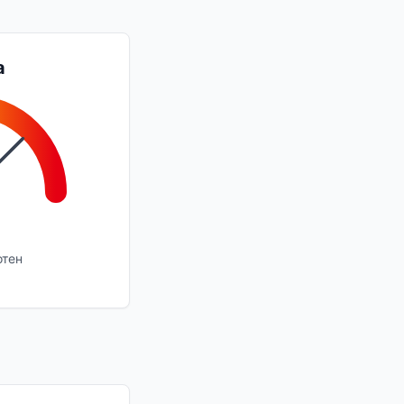
а
отен