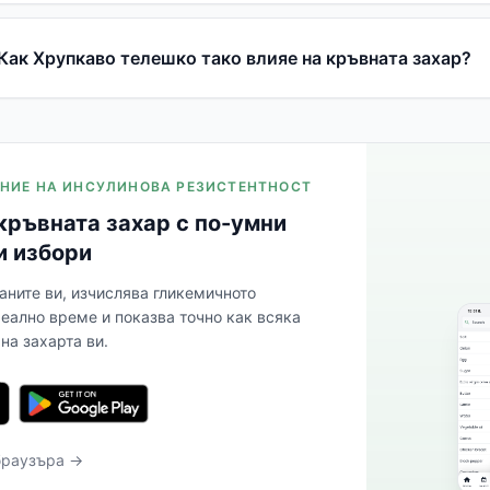
Как Хрупкаво телешко тако влияе на кръвната захар?
ЛЕНИЕ НА ИНСУЛИНОВА РЕЗИСТЕНТНОСТ
кръвната захар с по-умни
и избори
аните ви, изчислява гликемичното
реално време и показва точно как всяка
на захарта ви.
браузъра →