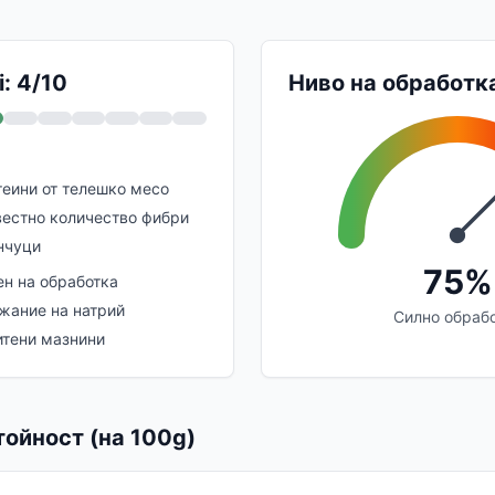
: 4/10
Ниво на обработк
еини от телешко месо
вестно количество фибри
нчуци
75%
ен на обработка
жание на натрий
Силно обраб
тени мазнини
ойност (на 100g)