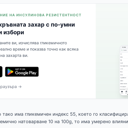
ЛЕНИЕ НА ИНСУЛИНОВА РЕЗИСТЕНТНОСТ
кръвната захар с по-умни
и избори
аните ви, изчислява гликемичното
реално време и показва точно как всяка
на захарта ви.
браузъра →
 тако има гликемичен индекс 55, което го класифицира
кемично натоварване 10 на 100g, то има умерено влиян