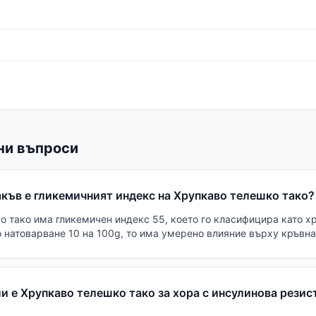
ни въпроси
къв е гликемичният индекс на Хрупкаво телешко тако?
о тако има гликемичен индекс 55, което го класифицира като х
 натоварване 10 на 100g, то има умерено влияние върху кръвна
 е Хрупкаво телешко тако за хора с инсулинова резис