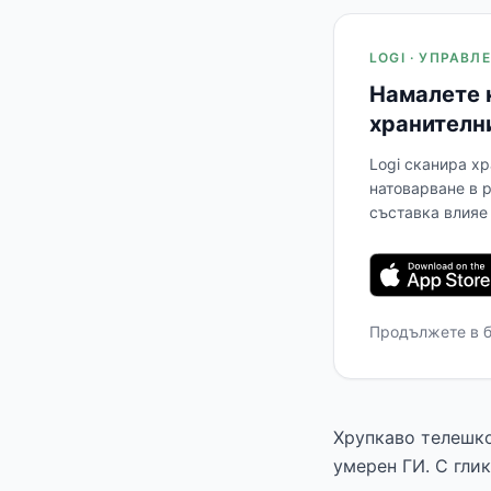
LOGI · УПРАВ
Намалете 
хранителн
Logi сканира хр
натоварване в 
съставка влияе 
Продължете в 
Хрупкаво телешко
умерен ГИ. С гли