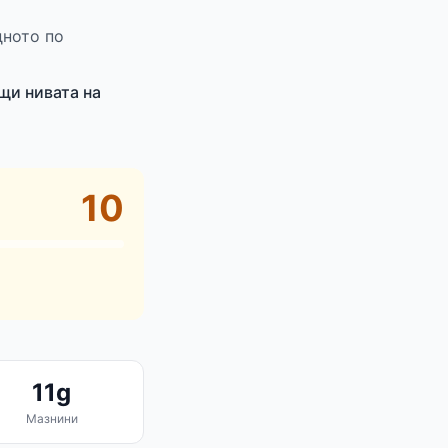
дното по
щи нивата на
10
11g
Мазнини