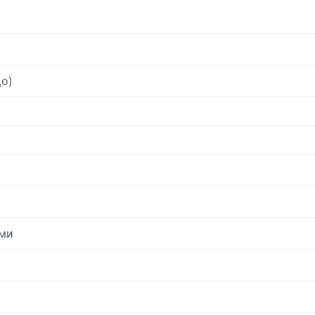
о)
ми