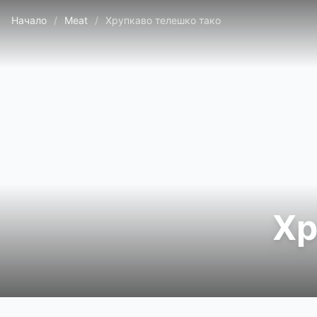
Начало
/
Meat
/
Хрупкаво телешко тако
Хр