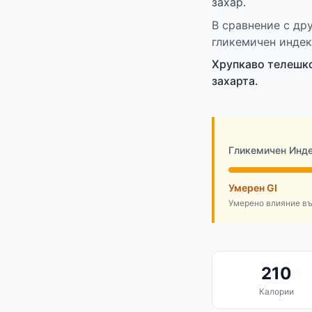
захар.
В сравнение с др
гликемичен индек
Хрупкаво телешко
захарта.
Гликемичен Инд
Умерен GI
Умерено влияние въ
210
Калории