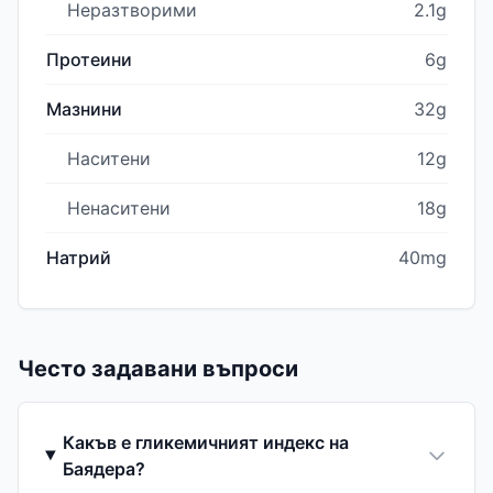
Неразтворими
2.1g
Протеини
6g
Мазнини
32g
Наситени
12g
Ненаситени
18g
Натрий
40mg
Често задавани въпроси
Какъв е гликемичният индекс на
Баядера?