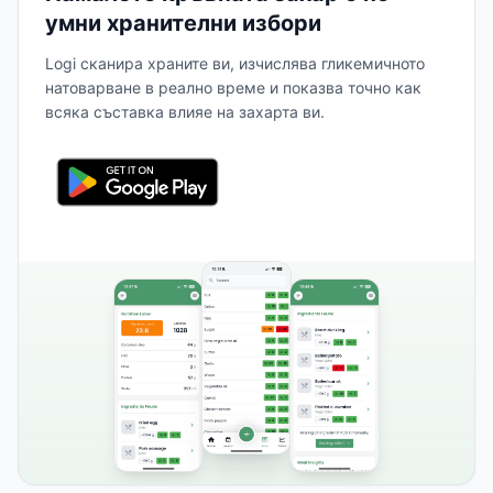
умни хранителни избори
Logi сканира храните ви, изчислява гликемичното
натоварване в реално време и показва точно как
всяка съставка влияе на захарта ви.