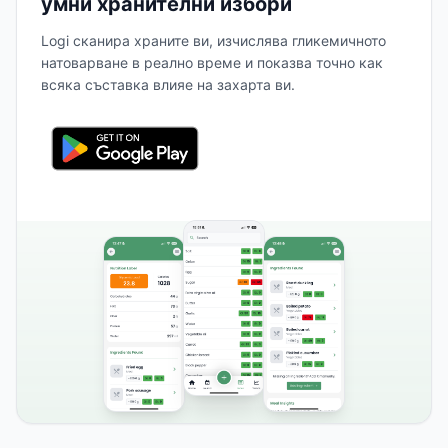
умни хранителни избори
Logi сканира храните ви, изчислява гликемичното
натоварване в реално време и показва точно как
всяка съставка влияе на захарта ви.