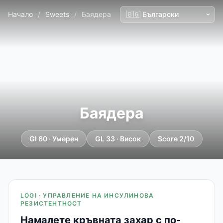
Начало
/
Sweets
/
Баядера
Баядера
GI 60 · Умерен
GL 33 · Висок
Score 2/10
LOGI · УПРАВЛЕНИЕ НА ИНСУЛИНОВА
РЕЗИСТЕНТНОСТ
Намалете кръвната захар с по-