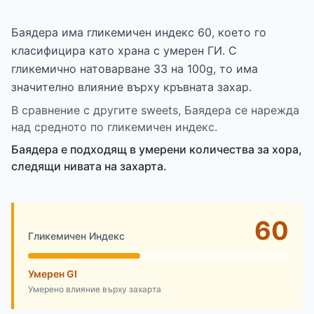
Баядера има гликемичен индекс 60, което го
класифицира като храна с умерен ГИ. С
гликемично натоварване 33 на 100g, то има
значително влияние върху кръвната захар.
В сравнение с другите sweets, Баядера се нарежда
над средното по гликемичен индекс.
Баядера е подходящ в умерени количества за хора,
следящи нивата на захарта.
60
Гликемичен Индекс
Умерен GI
Умерено влияние върху захарта