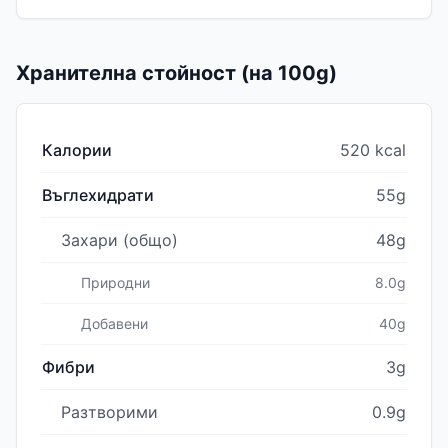
Хранителна стойност (на 100g)
Калории
520 kcal
Въглехидрати
55g
Захари (общо)
48g
Природни
8.0g
Добавени
40g
Фибри
3g
Разтворими
0.9g