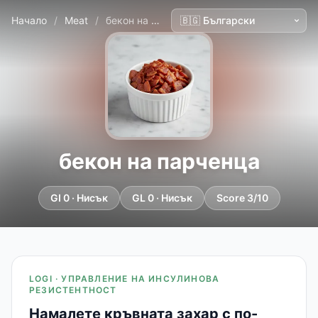
Начало
/
Meat
/
бекон на парченца
бекон на парченца
GI 0 · Нисък
GL 0 · Нисък
Score 3/10
LOGI · УПРАВЛЕНИЕ НА ИНСУЛИНОВА
РЕЗИСТЕНТНОСТ
Намалете кръвната захар с по-