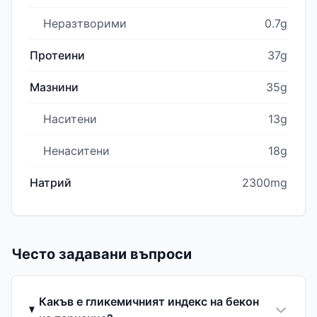
Неразтворими
0.7g
Протеини
37g
Мазнини
35g
Наситени
13g
Ненаситени
18g
Натрий
2300mg
Често задавани въпроси
Какъв е гликемичният индекс на бекон