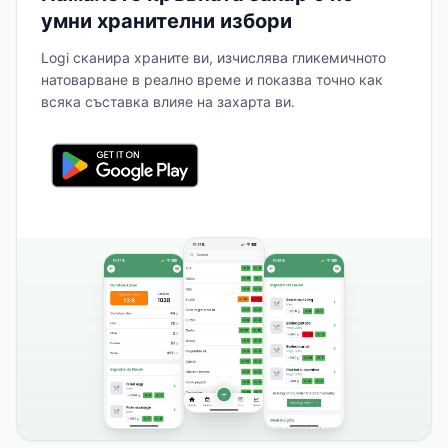
умни хранителни избори
Logi сканира храните ви, изчислява гликемичното
натоварване в реално време и показва точно как
всяка съставка влияе на захарта ви.