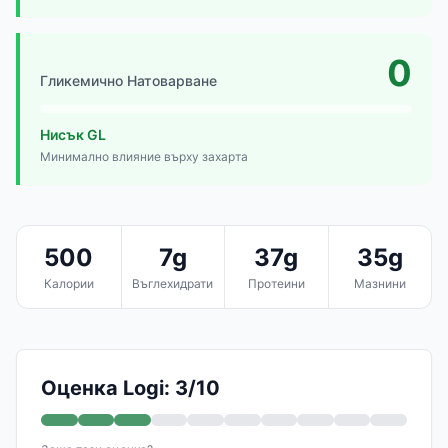
0
Гликемично Натоварване
Нисък GL
Минимално влияние върху захарта
500
7g
37g
35g
Калории
Въглехидрати
Протеини
Мазнини
Оценка Logi: 3/10