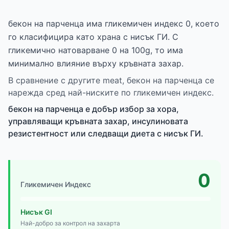
бекон на парченца има гликемичен индекс 0, което
го класифицира като храна с нисък ГИ. С
гликемично натоварване 0 на 100g, то има
минимално влияние върху кръвната захар.
В сравнение с другите meat, бекон на парченца се
нарежда сред най-ниските по гликемичен индекс.
бекон на парченца е добър избор за хора,
управляващи кръвната захар, инсулиновата
резистентност или следващи диета с нисък ГИ.
0
Гликемичен Индекс
Нисък GI
Най-добро за контрол на захарта