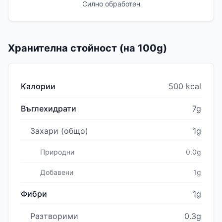
Силно обработен
Хранителна стойност (на 100g)
Калории
500 kcal
Въглехидрати
7g
Захари (общо)
1g
Природни
0.0g
Добавени
1g
Фибри
1g
Разтворими
0.3g