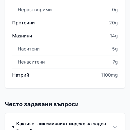
Неразтворими
0g
Протеини
20g
Мазнини
14g
Наситени
5g
Ненаситени
7g
Натрий
1100mg
Често задавани въпроси
Какъв е гликемичният индекс на заден