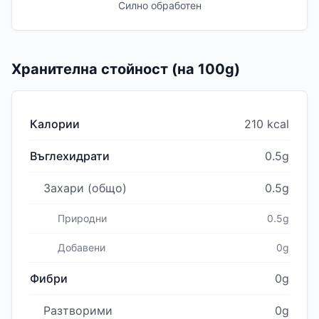
Силно обработен
Хранителна стойност (на 100g)
Калории
210 kcal
Въглехидрати
0.5g
Захари (общо)
0.5g
Природни
0.5g
Добавени
0g
Фибри
0g
Разтворими
0g