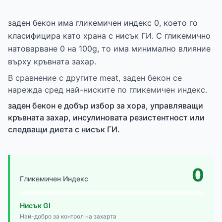
заден бекон има гликемичен индекс 0, което го
класифицира като храна с нисък ГИ. С гликемично
натоварване 0 на 100g, то има минимално влияние
върху кръвната захар.
В сравнение с другите meat, заден бекон се
нарежда сред най-ниските по гликемичен индекс.
заден бекон е добър избор за хора, управляващи
кръвната захар, инсулиновата резистентност или
следващи диета с нисък ГИ.
0
Гликемичен Индекс
Нисък GI
Най-добро за контрол на захарта