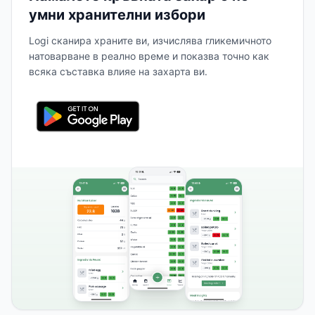
умни хранителни избори
Logi сканира храните ви, изчислява гликемичното
натоварване в реално време и показва точно как
всяка съставка влияе на захарта ви.