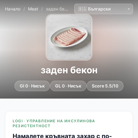
Начало
/
Meat
/
заден бекон
заден бекон
GI 0 · Нисък
GL 0 · Нисък
Score 5.5/10
LOGI · УПРАВЛЕНИЕ НА ИНСУЛИНОВА
РЕЗИСТЕНТНОСТ
Намалете кръвната захар с по-