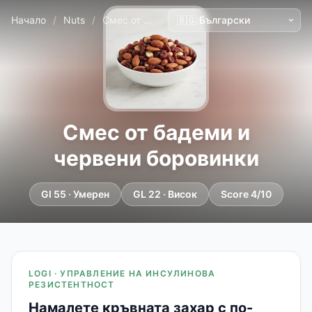
Начало
/
Nuts
/
Смес от бадеми и червени боровинки
Смес от бадеми и
червени боровинки
GI 55 · Умерен
GL 22 · Висок
Score 4/10
LOGI · УПРАВЛЕНИЕ НА ИНСУЛИНОВА
РЕЗИСТЕНТНОСТ
Намалете кръвната захар с по-