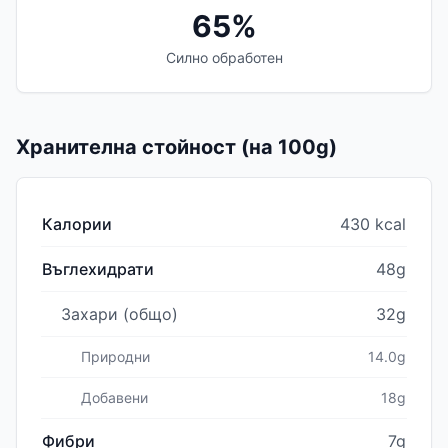
65%
Силно обработен
Хранителна стойност (на 100g)
Калории
430 kcal
Въглехидрати
48g
Захари (общо)
32g
Природни
14.0g
Добавени
18g
Фибри
7g