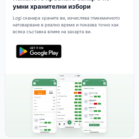
умни хранителни избори
Logi сканира храните ви, изчислява гликемичното
натоварване в реално време и показва точно как
всяка съставка влияе на захарта ви.