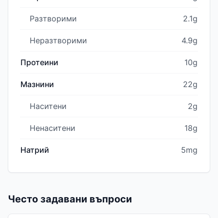
Разтворими
2.1g
Неразтворими
4.9g
Протеини
10g
Мазнини
22g
Наситени
2g
Ненаситени
18g
Натрий
5mg
Често задавани въпроси