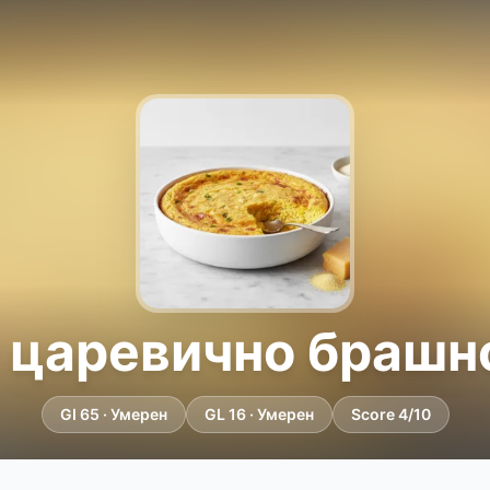
 царевично брашн
GI 65 · Умерен
GL 16 · Умерен
Score 4/10