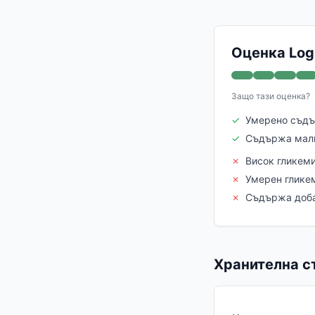
Оценка Logi
Защо тази оценка?
✓
Умерено съдъ
✓
Съдържа мал
✗
Висок гликем
✗
Умерен глике
✗
Съдържа доба
Хранителна ст