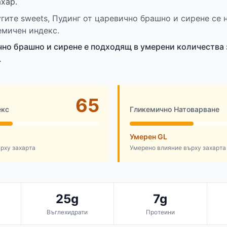
ахар.
угите sweets, Пудинг от царевично брашно и сирене се
емичен индекс.
чно брашно и сирене е подходящ в умерени количества 
.
65
екс
Гликемично Натоварване
Умерен GL
рху захарта
Умерено влияние върху захарта
25g
7g
Въглехидрати
Протеини