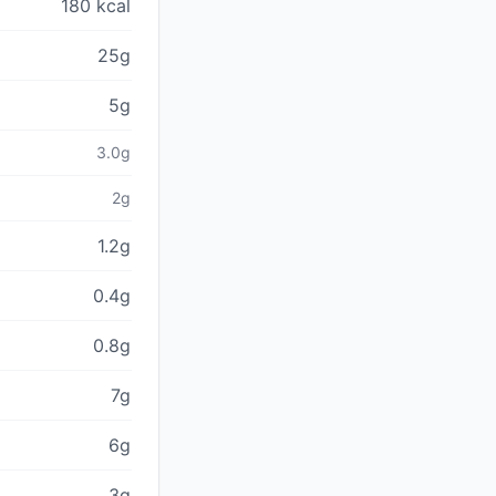
180 kcal
25g
5g
3.0g
2g
1.2g
0.4g
0.8g
7g
6g
3g