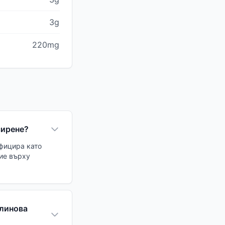
3g
220mg
сирене?
ифицира като
ние върху
улинова