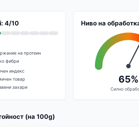
: 4/10
Ниво на обработк
ржание на протеин
ко фибри
ичен индекс
65%
мичен товар
вени захари
Силно обраб
ойност (на 100g)