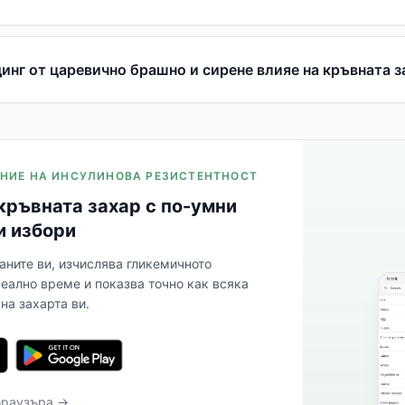
инг от царевично брашно и сирене влияе на кръвната з
ЛЕНИЕ НА ИНСУЛИНОВА РЕЗИСТЕНТНОСТ
кръвната захар с по-умни
и избори
аните ви, изчислява гликемичното
реално време и показва точно как всяка
на захарта ви.
браузъра →