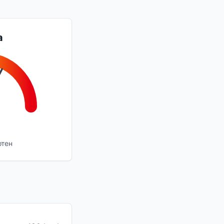
а
отен