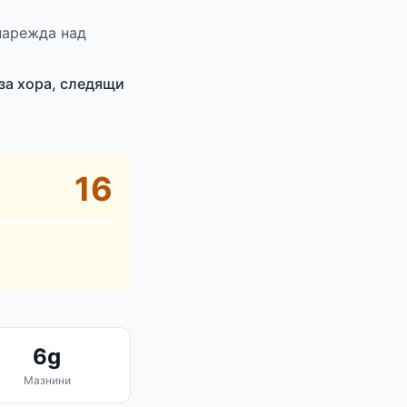
 нарежда над
за хора, следящи
16
6g
Мазнини