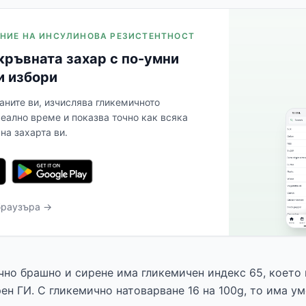
ЛЕНИЕ НА ИНСУЛИНОВА РЕЗИСТЕНТНОСТ
кръвната захар с по-умни
и избори
аните ви, изчислява гликемичното
реално време и показва точно как всяка
на захарта ви.
браузъра →
чно брашно и сирене има гликемичен индекс 65, което
рен ГИ. С гликемично натоварване 16 на 100g, то има у