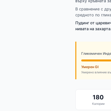
върху кръвната з
В сравнение с др
средното по глик
Пудинг от цареви
нивата на захарта
Гликемичен Инд
Умерен GI
Умерено влияние въ
180
Калории