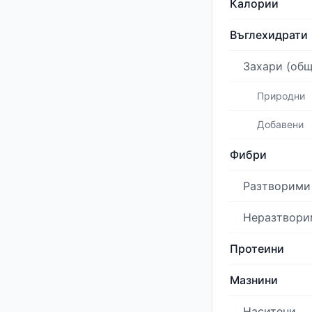
Калории
Въглехидрати
Захари (общ
Природни
Добавени
Фибри
Разтворими
Неразтвори
Протеини
Мазнини
Наситени