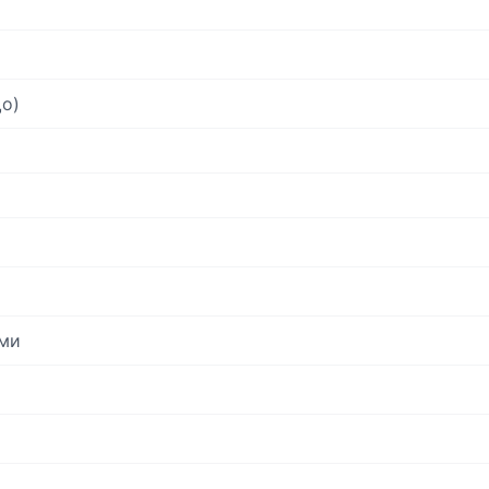
о)
ми