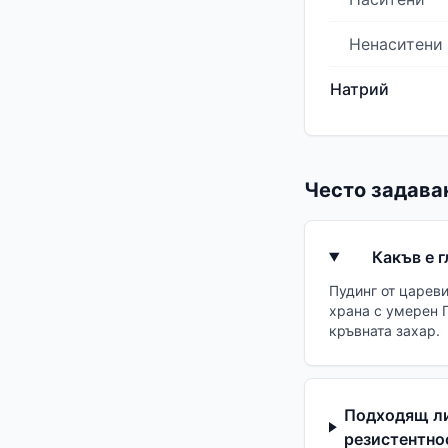
Ненаситени
Натрий
Често задава
Какъв е 
Пудинг от царев
храна с умерен 
кръвната захар.
Подходящ ли
резистентно