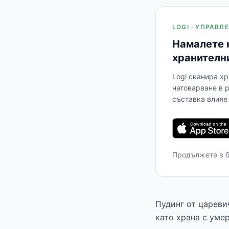
LOGI · УПРАВ
Намалете 
хранителн
Logi сканира хр
натоварване в 
съставка влияе 
Продължете в 
Пудинг от цареви
като храна с уме