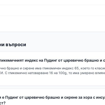
ни въпроси
гликемичният индекс на Пудинг от царевично брашно и 
ично брашно и сирене има гликемичен индекс 65, което го клас
ГИ. С гликемично натоварване 16 на 100g, то има умерено влия
 е Пудинг от царевично брашно и сирене за хора с инс
ст?