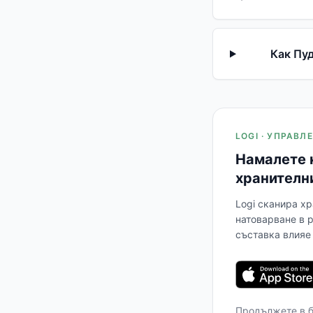
Как Пуд
LOGI · УПРАВ
Намалете 
хранителн
Logi сканира хр
натоварване в 
съставка влияе 
Продължете в 