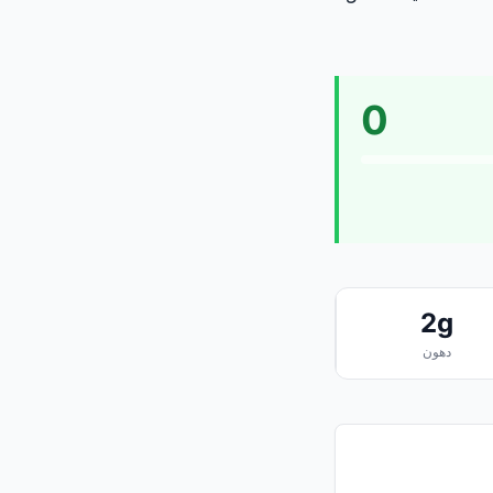
0
2g
دهون