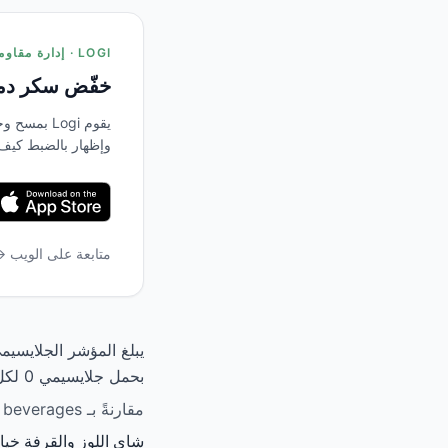
LOGI · إدارة مقاومة الأنسولين
خفّض سكر دمك
يقوم Logi 
وإظهار بالضبط كيف
متابعة على الويب 
بحمل جلايسيمي 0 لكل 100 جم، يكون تأثيره على سكر الدم ضئيل.
مقارنةً بـ beverages الأخرى، يحتل شاي اللوز والقرفة المرتبة بين الأدنى في المؤشر الجلايسيمي.
شاي اللوز والقرفة خيار