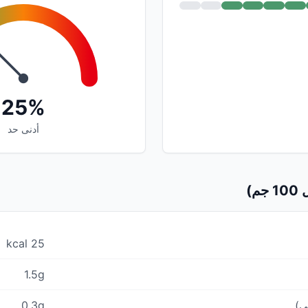
25%
أدنى حد
م)
25 kcal
1.5g
ي)
0.3g