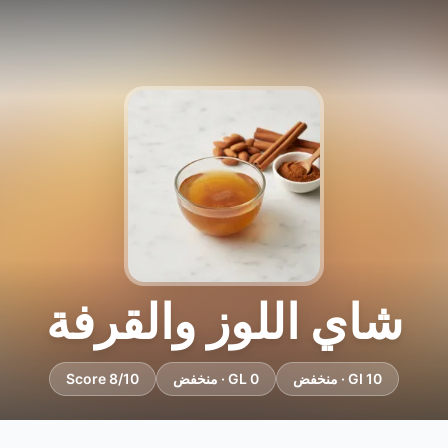
شاي اللوز والقرفة
GI 10 · منخفض
GL 0 · منخفض
Score 8/10