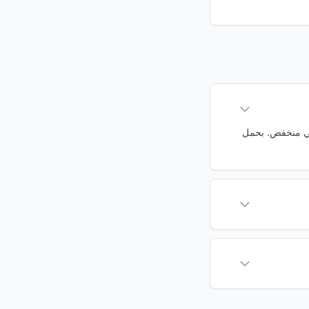
شر الجلايسيمي منخفض. بحمل