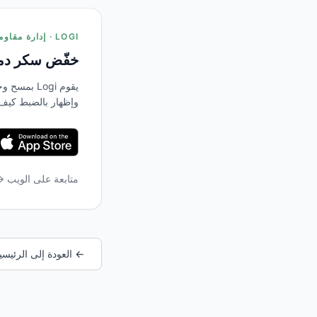
LOGI · إدارة مقاومة الأنسولين
خفّض سكر دمك
يقوم Logi 
وإظهار بالضبط كيف
متابعة على الويب 
← العودة إلى الرئيسي