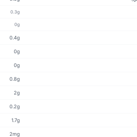
0.3g
0g
0.4g
0g
0g
0.8g
2g
0.2g
1.7g
2mg