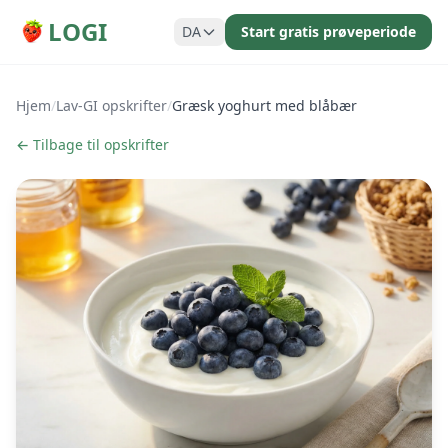
LOGI
DA
Start gratis prøveperiode
Hjem
/
Lav-GI opskrifter
/
Græsk yoghurt med blåbær
← Tilbage til opskrifter