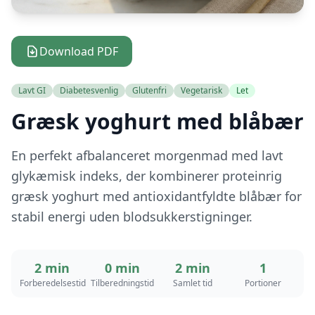
Download PDF
Lavt GI
Diabetesvenlig
Glutenfri
Vegetarisk
Let
Græsk yoghurt med blåbær
En perfekt afbalanceret morgenmad med lavt
glykæmisk indeks, der kombinerer proteinrig
græsk yoghurt med antioxidantfyldte blåbær for
stabil energi uden blodsukkerstigninger.
2 min
0 min
2 min
1
Forberedelsestid
Tilberedningstid
Samlet tid
Portioner