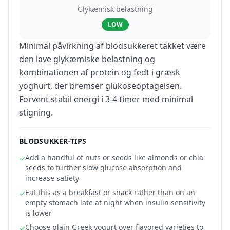
Glykæmisk belastning
LOW
Minimal påvirkning af blodsukkeret takket være
den lave glykæmiske belastning og
kombinationen af protein og fedt i græsk
yoghurt, der bremser glukoseoptagelsen.
Forvent stabil energi i 3-4 timer med minimal
stigning.
BLODSUKKER-TIPS
Add a handful of nuts or seeds like almonds or chia
✓
seeds to further slow glucose absorption and
increase satiety
Eat this as a breakfast or snack rather than on an
✓
empty stomach late at night when insulin sensitivity
is lower
Choose plain Greek yogurt over flavored varieties to
✓