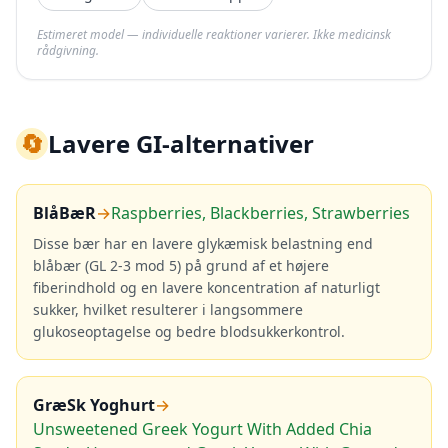
Estimeret model — individuelle reaktioner varierer. Ikke medicinsk
rådgivning.
🔄
Lavere GI-alternativer
BlåBæR
→
Raspberries, Blackberries, Strawberries
Disse bær har en lavere glykæmisk belastning end
blåbær (GL 2-3 mod 5) på grund af et højere
fiberindhold og en lavere koncentration af naturligt
sukker, hvilket resulterer i langsommere
glukoseoptagelse og bedre blodsukkerkontrol.
GræSk Yoghurt
→
Unsweetened Greek Yogurt With Added Chia