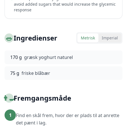
avoid added sugars that would increase the glycemic
response
🥗
Ingredienser
Metrisk
Imperial
170 g
græsk yoghurt naturel
75 g
friske blåbær
👨‍🍳
Fremgangsmåde
1
Find en skål frem, hvor der er plads til at anrette
det pænt i lag.