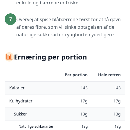
er kold og bærrene er friske.
7
Overvej at spise blåbærrene først for at få gavn
af deres fibre, som vil sinke optagelsen af de
naturlige sukkerarter i yoghurten yderligere.
📊
Ernæring per portion
Per portion
Hele retten
Kalorier
143
143
Kulhydrater
17g
17g
Sukker
13g
13g
Naturlige sukkerarter
13g
13g