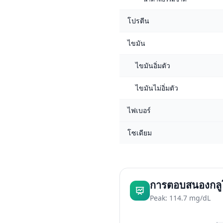
โปรตีน
ไขมัน
ไขมันอิ่มตัว
ไขมันไม่อิ่มตัว
ไฟเบอร์
โซเดียม
การตอบสนองกลูโ
Peak: 114.7 mg/dL