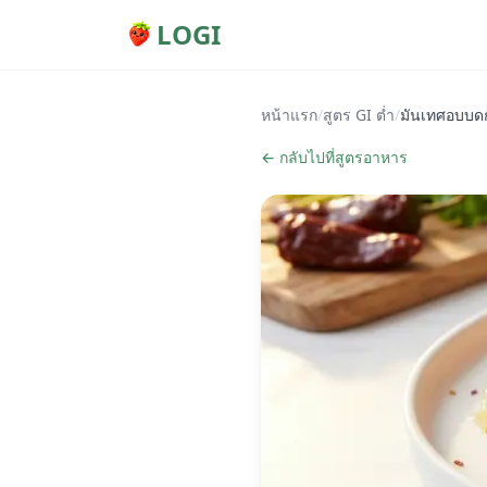
LOGI
หน้าแรก
/
สูตร GI ต่ำ
/
มันเทศอบบดก
← กลับไปที่สูตรอาหาร