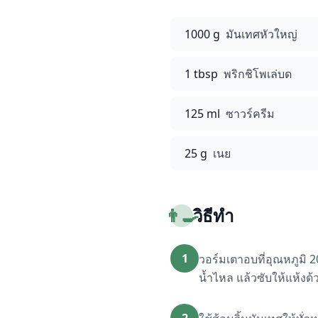
1000 g
มันเทศหัวใหญ่
1 tbsp
พริกชิโพเล่บด
125 ml
ซาวร์ครีม
25 g
เนย
👨‍🍳
วิธีทำ
1
วอร์มเตาอบที่อุณหภูมิ
น้ำไหล แล้วซับให้แห้งด้ว