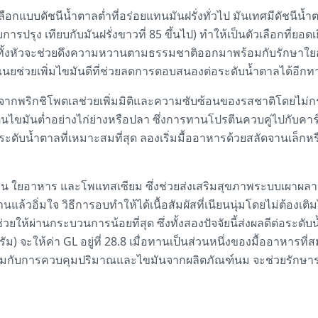
อกแบบดัชนีน้ำตาลต่ำที่อร่อยแทนมันฝรั่งทั่วไป มันเทศมีดัชนีน้ำต
การปรุง เทียบกับมันฝรั่งขาวที่ 85 ขึ้นไป) ทำให้เป็นตัวเลือกที่ย
ศทั้งหัวจะช่วยดึงความหวานตามธรรมชาติออกมาพร้อมกับรักษาใย
นยช่วยเพิ่มไขมันดีที่ช่วยลดการตอบสนองต่อระดับน้ำตาลได้อีกทา
จากพริกชิโพตเลช่วยเพิ่มมิติและความซับซ้อนของรสชาติโดยไม่
โปรตีนไขมันต่ำอย่างไก่ย่างหรือปลา ซึ่งการทานโปรตีนควบคู่ไปกับค
ะดับน้ำตาลที่เหมาะสมที่สุด ลองเริ่มมื้ออาหารด้วยสลัดจานเล็กหรื
ทีน ใยอาหาร และโพแทสเซียม ซึ่งช่วยส่งเสริมสุขภาพระบบเผาผ
ล้วอิ่มใจ วิธีการอบทำให้ได้เนื้อสัมผัสที่เนียนนุ่มโดยไม่ต้องเต
ยให้ผ่านกระบวนการน้อยที่สุด ซึ่งทั้งสองปัจจัยนี้ส่งผลดีต่อระดับ
 จะให้ค่า GL อยู่ที่ 28.8 เมื่อทานเป็นส่วนหนึ่งของมื้ออาหารที่
อรวมกับการควบคุมปริมาณและไขมันจากผลิตภัณฑ์นม จะช่วยรักษาระ