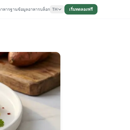
อาหาร
ฐานข้อมูลอาหาร
บล็อก
TH
เริ่มทดลองฟรี