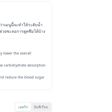
่าเมนูนี้จะทำให้ระดับน้ำ
ะช่วยชะลอการดูดซึมได้บ้าง
ly lower the overall
low carbohydrate absorption
and reduce the blood sugar
เมตริก
อิมพีเรียล