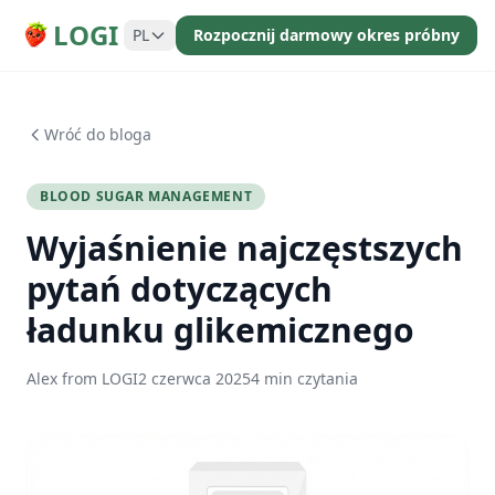
LOGI
PL
Rozpocznij darmowy okres próbny
Wróć do bloga
BLOOD SUGAR MANAGEMENT
Wyjaśnienie najczęstszych
pytań dotyczących
ładunku glikemicznego
Alex from LOGI
2 czerwca 2025
4 min czytania