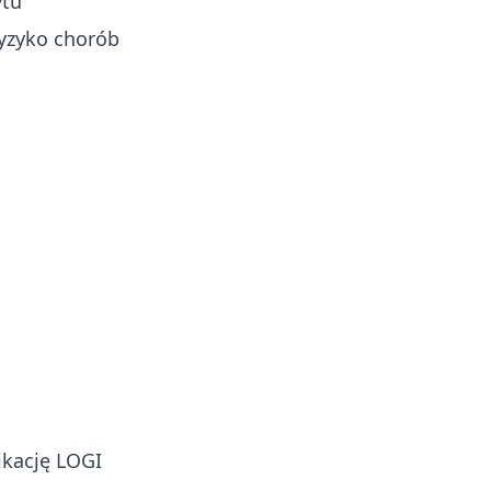
ytu
yzyko chorób
ikację
LOGI