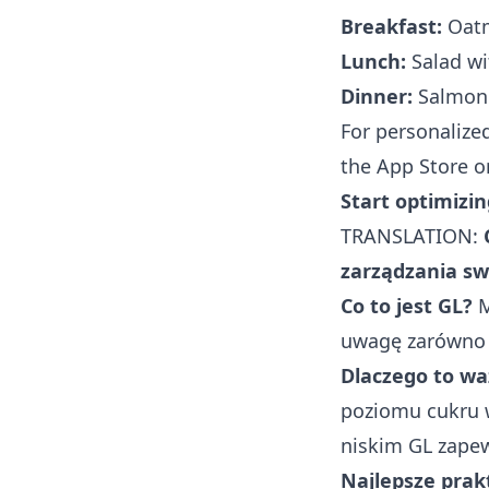
Breakfast:
Oatm
Lunch:
Salad wi
Dinner:
Salmon 
For personalize
the
App Store
o
Start optimizin
TRANSLATION:
zarządzania s
Co to jest GL?
M
uwagę zarówno j
Dlaczego to wa
poziomu cukru w
niskim GL zapew
Najlepsze prakt