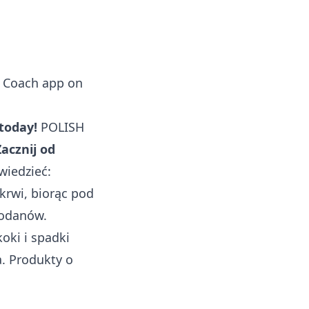
 Coach
app on
 today!
POLISH
acznij od
wiedzieć:
krwi, biorąc pod
wodanów.
ki i spadki
. Produkty o