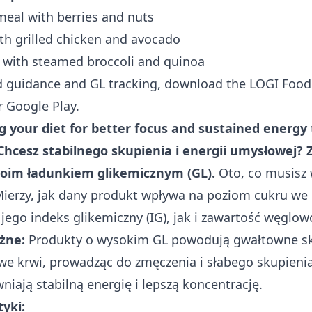
eal with berries and nuts
th grilled chicken and avocado
with steamed broccoli and quinoa
d guidance and GL tracking, download the
LOGI Food
r
Google Play
.
g your diet for better focus and sustained energy
Chcesz stabilnego skupienia i energii umysłowej? Z
woim
ładunkiem glikemicznym
(GL).
Oto, co musisz 
ierzy, jak dany produkt wpływa na poziom cukru we 
ego indeks glikemiczny (IG), jak i zawartość węglo
żne:
Produkty o wysokim GL powodują gwałtowne sko
e krwi, prowadząc do zmęczenia i słabego skupienia
niają stabilną energię i lepszą koncentrację.
yki: