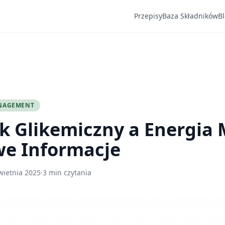
Przepisy
Baza Składników
B
NAGEMENT
k Glikemiczny a Energia 
we Informacje
wietnia 2025
·
3 min czytania