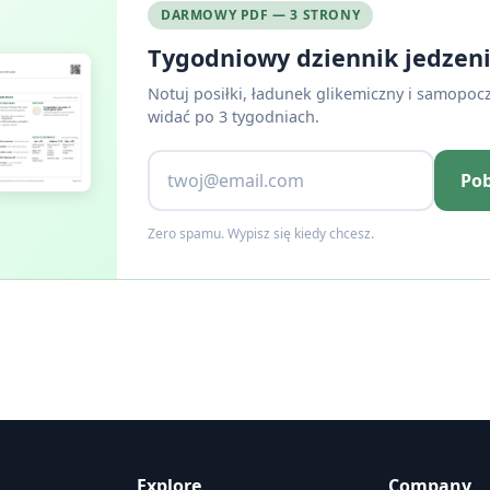
DARMOWY PDF — 3 STRONY
Tygodniowy dziennik jedzen
Notuj posiłki, ładunek glikemiczny i samopoc
widać po 3 tygodniach.
Pob
Zero spamu. Wypisz się kiedy chcesz.
Explore
Company