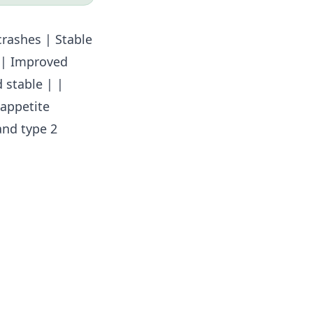
crashes | Stable
 | Improved
 stable | |
 appetite
and type 2