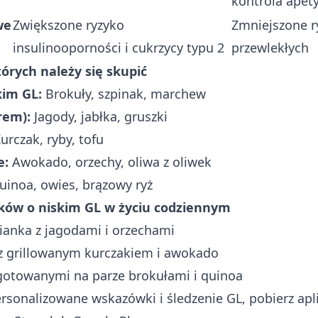
kontrola apet
we
Zwiększone ryzyko
Zmniejszone r
insulinooporności i cukrzycy typu 2
przewlekłych
órych należy się skupić
kim GL:
Brokuły, szpinak, marchew
rem):
Jagody, jabłka, gruszki
urczak, ryby, tofu
e:
Awokado, orzechy, oliwa z oliwek
inoa, owies, brązowy ryż
łków o niskim GL w życiu codziennym
anka z jagodami i orzechami
z grillowanym kurczakiem i awokado
gotowanymi na parze brokułami i quinoa
rsonalizowane wskazówki i śledzenie GL, pobierz apl