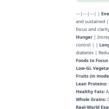
---|---|---| |
Ene
and sustained 
focus and clarit
Hunger
| Incre
control | |
Lon
diabetes | Redu
Foods to Focus
Low-GL Vegeta
Fruits (in mode
Lean Proteins:
Healthy Fats:
Av
Whole Grains:
Q
Real-World Exa