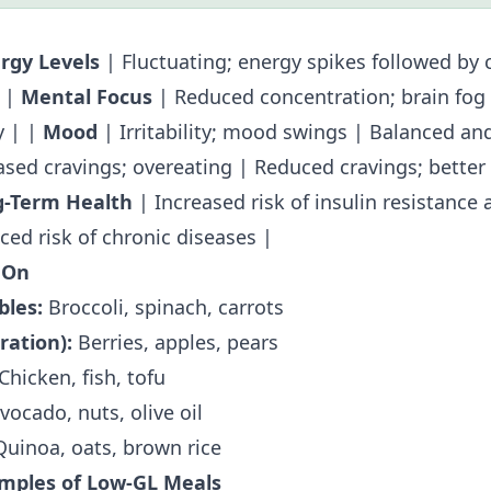
rgy Levels
| Fluctuating; energy spikes followed by 
| |
Mental Focus
| Reduced concentration; brain fog
y | |
Mood
| Irritability; mood swings | Balanced and
ased cravings; overeating | Reduced cravings; better
g-Term Health
| Increased risk of insulin resistance 
ced risk of chronic diseases |
 On
bles:
Broccoli, spinach, carrots
ration):
Berries, apples, pears
Chicken, fish, tofu
ocado, nuts, olive oil
uinoa, oats, brown rice
mples of Low-GL Meals