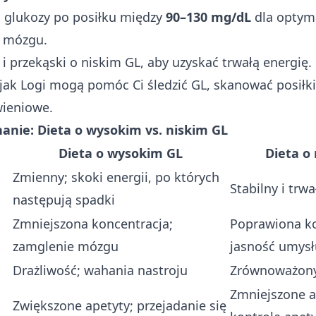
 glukozy po posiłku między
90–130 mg/dL
dla optym
 mózgu.
 i przekąski o niskim GL, aby uzyskać trwałą energię.
 jak
Logi
mogą pomóc Ci śledzić GL, skanować posiłki
wieniowe.
anie: Dieta o wysokim vs. niskim GL
Dieta o wysokim GL
Dieta o
Zmienny; skoki energii, po których
Stabilny i trwa
następują spadki
Zmniejszona koncentracja;
Poprawiona ko
zamglenie mózgu
jasność umysł
Drażliwość; wahania nastroju
Zrównoważony 
Zmniejszone a
Zwiększone apetyty; przejadanie się