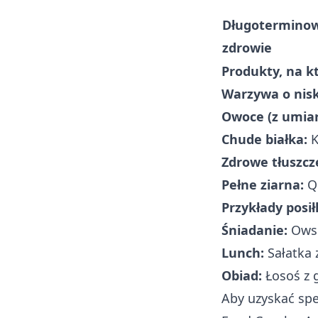
Długotermino
zdrowie
Produkty, na kt
Warzywa o nis
Owoce (z umia
Chude białka:
K
Zdrowe tłuszcz
Pełne ziarna:
Qu
Przykłady posi
Śniadanie:
Owsi
Lunch:
Sałatka 
Obiad:
Łosoś z 
Aby uzyskać spe