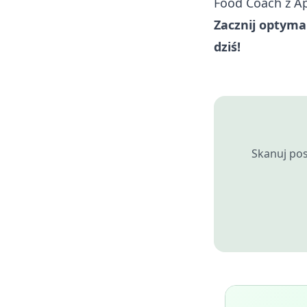
Food Coach
z
Ap
Zacznij optymal
dziś!
Skanuj pos