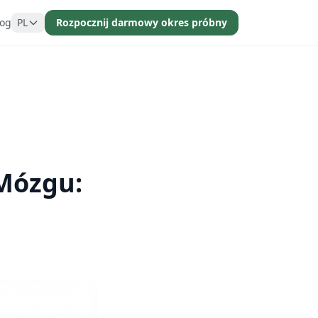
log
PL
Rozpocznij darmowy okres próbny
Mózgu: