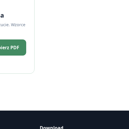
ia
zucie. Wzorce
ierz PDF
Download