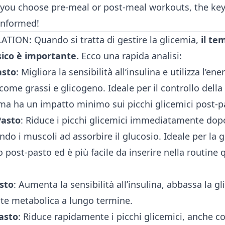
 you choose pre-meal or post-meal workouts, the key 
informed!
TION: Quando si tratta di gestire la glicemia,
il t
isico è importante.
Ecco una rapida analisi:
asto
: Migliora la sensibilità all’insulina e utilizza l’ene
me grassi e glicogeno. Ideale per il controllo della
ma ha un impatto minimo sui picchi glicemici post-p
Pasto
: Riduce i picchi glicemici immediatamente dop
do i muscoli ad assorbire il glucosio. Ideale per la 
io post-pasto ed è più facile da inserire nella routine 
sto
: Aumenta la sensibilità all’insulina, abbassa la g
ute metabolica a lungo termine.
asto
: Riduce rapidamente i picchi glicemici, anche co