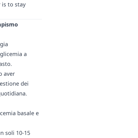
is to stay
empismo
rgia
 glicemia a
asto.
o aver
gestione dei
quotidiana.
licemia basale e
n soli 10-15