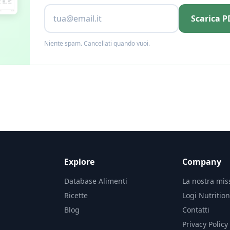
Scarica P
Niente spam. Cancellati quando vuoi.
Explore
Company
Database Alimenti
La nostra mis
Ricette
Logi Nutritio
Blog
Contatti
Privacy Policy