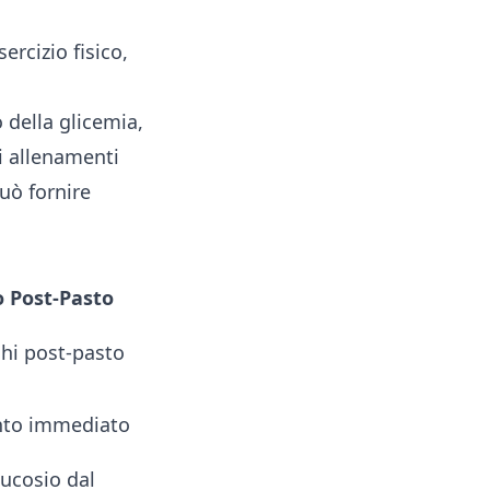
sercizio fisico,
 della glicemia,
li allenamenti
uò fornire
o Post-Pasto
chi post-pasto
nto immediato
lucosio dal