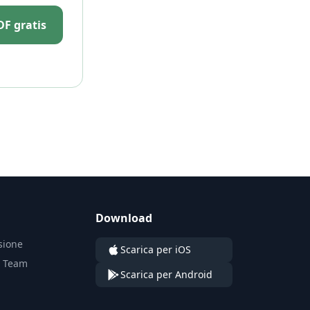
DF gratis
Download
sione
Scarica per iOS
n Team
Scarica per Android