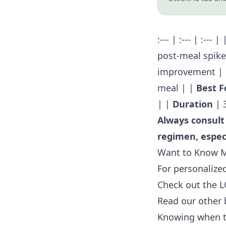
:--- | :--- | :--- |
post-meal spike
improvement |
meal | |
Best F
| |
Duration
| 
Always consult
regimen, especi
Want to Know 
For personalized
Check out the 
Read our other 
Knowing when to