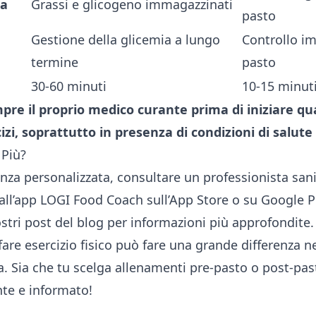
ia
Grassi e glicogeno immagazzinati
pasto
Gestione della glicemia a lungo
Controllo i
termine
pasto
30-60 minuti
10-15 minut
re il proprio medico curante prima di iniziare qu
izi, soprattutto in presenza di condizioni di salute
 Più?
nza personalizzata, consultare un professionista sani
all’app LOGI Food Coach sull’
App Store
o su
Google P
nostri post del blog per informazioni più approfondite.
re esercizio fisico può fare una grande differenza ne
mia. Sia che tu scelga allenamenti pre-pasto o post-pas
te e informato!