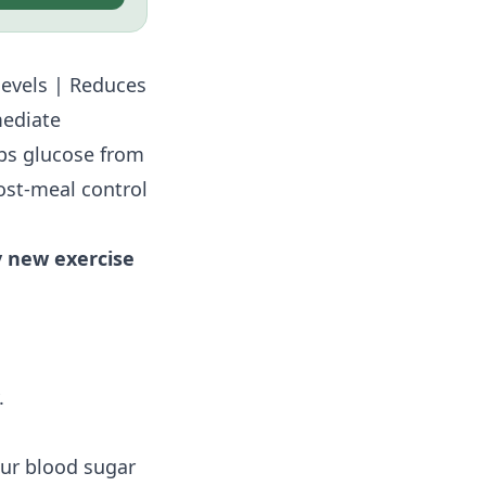
levels | Reduces
mediate
bs glucose from
st-meal control
y new exercise
.
ur blood sugar