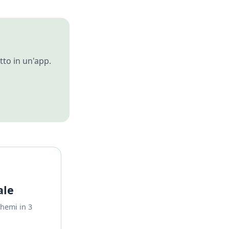
tto in un'app.
ale
chemi in 3