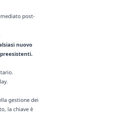
mmediato post-
i
alsiasi nuovo
 preesistenti.
tario.
lay
.
lla gestione dei
to, la chiave è