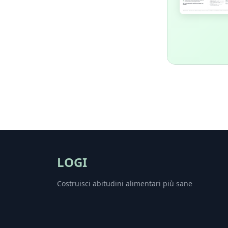
LOGI
Costruisci abitudini alimentari più sane