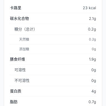
卡路里
23 kcal
碳水化合物
2.1g
糖分（总计）
0.2g
天然糖
0.2g
添加糖
0g
膳食纤维
1.9g
可溶性
0g
不可溶性
0g
蛋白质
4g
脂肪
0.7g