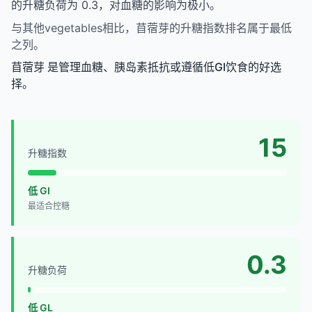
的升糖负荷为 0.3，对血糖的影响为极小。
与其他vegetables相比，苜蓿芽的升糖指数排名属于最低
之列。
苜蓿芽 是管理血糖、胰岛素抵抗或遵循低GI饮食的好选
择。
15
升糖指数
低 GI
最适合控糖
0.3
升糖负荷
低 GL