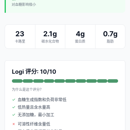
对血糖影响极小
23
2.1g
4g
0.7g
卡路里
碳水化合物
蛋白质
脂肪
Logi 评分: 10/10
为什么是这个评分？
✓
血糖生成指数和负荷非常低
✓
低热量且含水量高
✓
无添加糖，最小加工
✗
可溶性纤维含量低