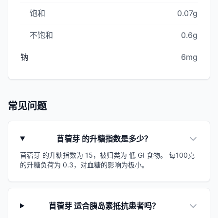
饱和
0.07g
不饱和
0.6g
钠
6mg
常见问题
苜蓿芽 的升糖指数是多少？
苜蓿芽 的升糖指数为 15，被归类为 低 GI 食物。 每100克
的升糖负荷为 0.3，对血糖的影响为极小。
苜蓿芽 适合胰岛素抵抗患者吗？