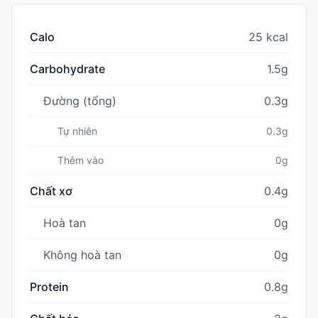
Calo
25 kcal
Carbohydrate
1.5g
Đường (tổng)
0.3g
Tự nhiên
0.3g
Thêm vào
0g
Chất xơ
0.4g
Hoà tan
0g
Không hoà tan
0g
Protein
0.8g