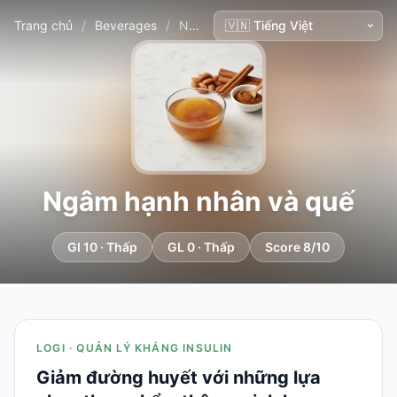
Trang chủ
/
Beverages
/
Ngâm hạnh nhân và quế
Ngâm hạnh nhân và quế
GI 10 · Thấp
GL 0 · Thấp
Score 8/10
LOGI · QUẢN LÝ KHÁNG INSULIN
Giảm đường huyết với những lựa