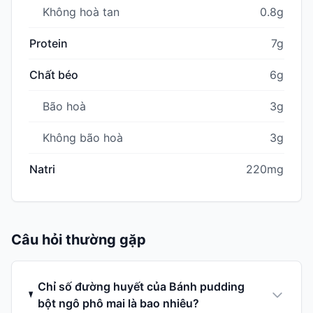
Không hoà tan
0.8g
Protein
7g
Chất béo
6g
Bão hoà
3g
Không bão hoà
3g
Natri
220mg
Câu hỏi thường gặp
Chỉ số đường huyết của Bánh pudding
bột ngô phô mai là bao nhiêu?