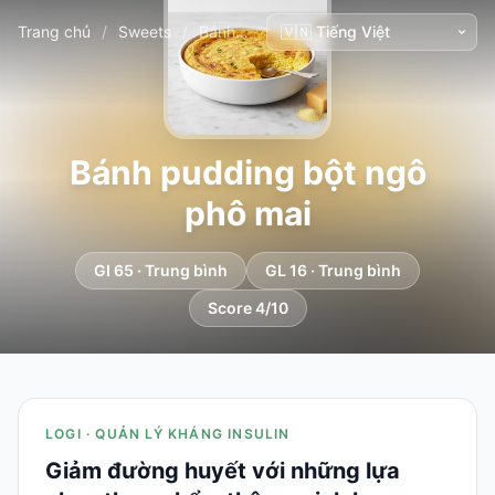
Trang chủ
/
Sweets
/
Bánh pudding bột ngô phô mai
Bánh pudding bột ngô
phô mai
GI 65 · Trung bình
GL 16 · Trung bình
Score 4/10
LOGI · QUẢN LÝ KHÁNG INSULIN
Giảm đường huyết với những lựa