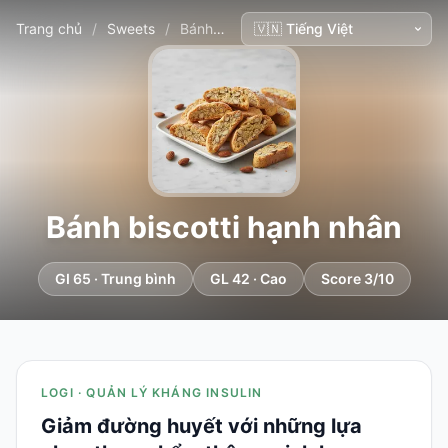
Trang chủ
/
Sweets
/
Bánh biscotti hạnh nhân
Bánh biscotti hạnh nhân
GI 65 · Trung bình
GL 42 · Cao
Score 3/10
LOGI · QUẢN LÝ KHÁNG INSULIN
Giảm đường huyết với những lựa