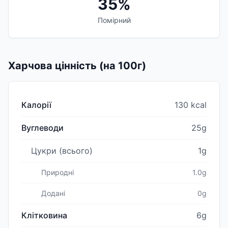
35%
Помірний
Харчова цінність (на 100г)
Калорії
130 kcal
Вуглеводи
25g
Цукри (всього)
1g
Природні
1.0g
Додані
0g
Клітковина
6g