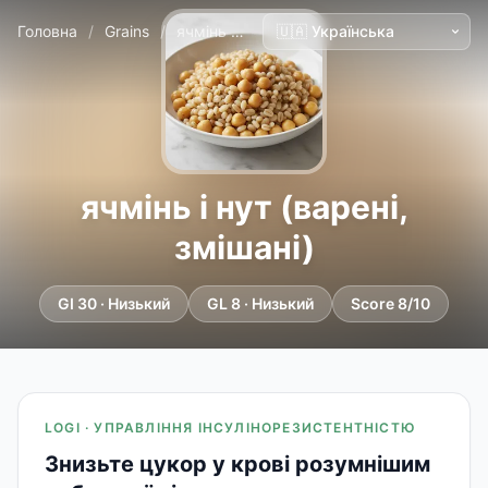
Головна
/
Grains
/
ячмінь і нут (варені, змішані)
ячмінь і нут (варені,
змішані)
GI 30 · Низький
GL 8 · Низький
Score 8/10
LOGI · УПРАВЛІННЯ ІНСУЛІНОРЕЗИСТЕНТНІСТЮ
Знизьте цукор у крові розумнішим