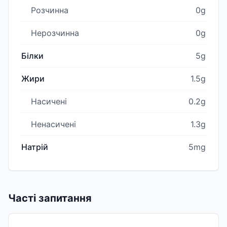
Розчинна
0g
Нерозчинна
0g
Білки
5g
Жири
1.5g
Насичені
0.2g
Ненасичені
1.3g
Натрій
5mg
Часті запитання