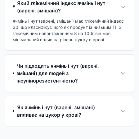
Який глікемічний індекс ячмінь і нут
(варені, змішані)?
ячмінь і нут (варені, змішані) має глікемічний індекс
30, що класифікує його як продукт із низьким ГІ. З
глікемічним навантаженням 8 на 100г він має
мінімальний вплив на рівень цукру в крові.
Чи підходить ячмінь і нут (варені,
змішані) для людей з
інсулінорезистентністю?
Як ячмінь і нут (варені, змішані)
впливає на цукор у крові?