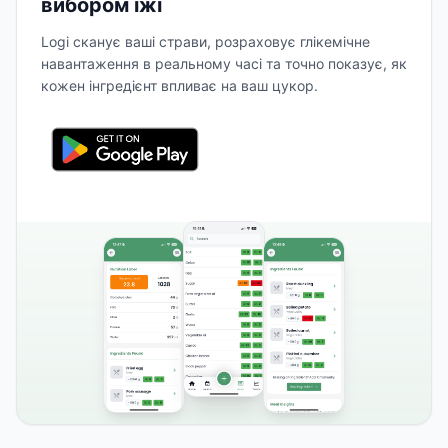
вибором їжі
Logi сканує ваші страви, розраховує глікемічне
навантаження в реальному часі та точно показує, як
кожен інгредієнт впливає на ваш цукор.