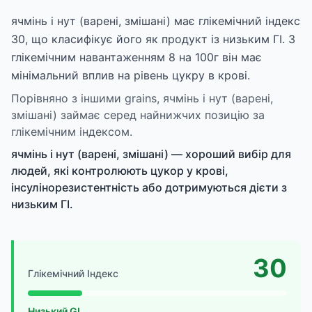
ячмінь і нут (варені, змішані) має глікемічний індекс
30, що класифікує його як продукт із низьким ГІ. З
глікемічним навантаженням 8 на 100г він має
мінімальний вплив на рівень цукру в крові.
Порівняно з іншими grains, ячмінь і нут (варені,
змішані) займає серед найнижчих позицію за
глікемічним індексом.
ячмінь і нут (варені, змішані) — хороший вибір для
людей, які контролюють цукор у крові,
інсулінорезистентність або дотримуються дієти з
низьким ГІ.
30
Глікемічний Індекс
Низький GI