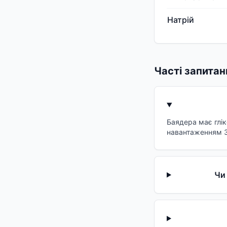
Натрій
Часті запитан
Баядера має глік
навантаженням 33
Чи