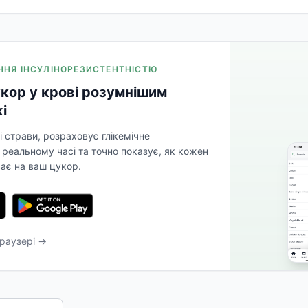
ІННЯ ІНСУЛІНОРЕЗИСТЕНТНІСТЮ
кор у крові розумнішим
і
і страви, розраховує глікемічне
реальному часі та точно показує, як кожен
ває на ваш цукор.
раузері →