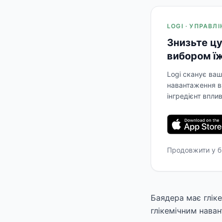
LOGI · УПРАВЛ
Знизьте цу
вибором їж
Logi сканує ваш
навантаження в 
інгредієнт впли
Продовжити у б
Баядера має гліке
глікемічним наван