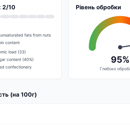
: 2/10
Рівень обробки
unsaturated fats from nuts
in content
emic load (33)
95%
gar content (40%)
ed confectionery
Глибоко оброб
сть (на 100г)