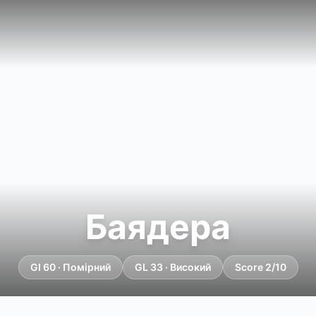
Баядера
GI 60 · Помірний
GL 33 · Високий
Score 2/10