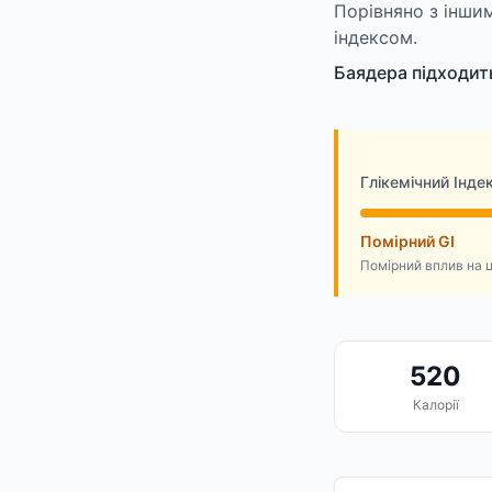
Порівняно з інши
індексом.
Баядера підходить
Глікемічний Інде
Помірний GI
Помірний вплив на 
520
Калорії