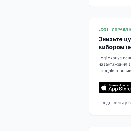
LOGI · УПРАВЛ
Знизьте цу
вибором їж
Logi сканує ваш
навантаження в 
інгредієнт впли
Продовжити у б