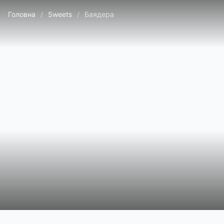
Головна
/
Sweets
/
Баядера