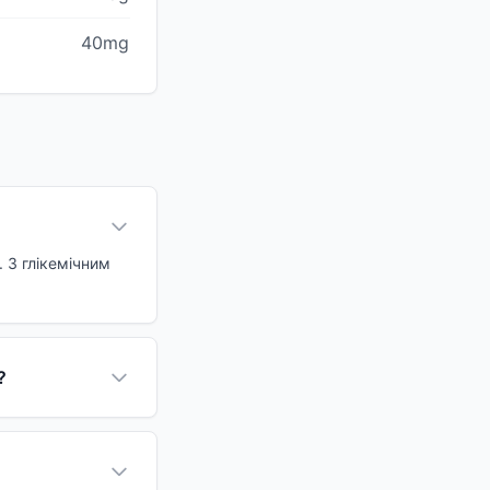
40mg
. З глікемічним
?