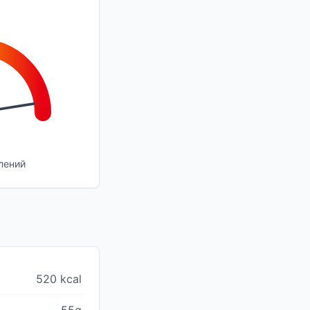
лений
520 kcal