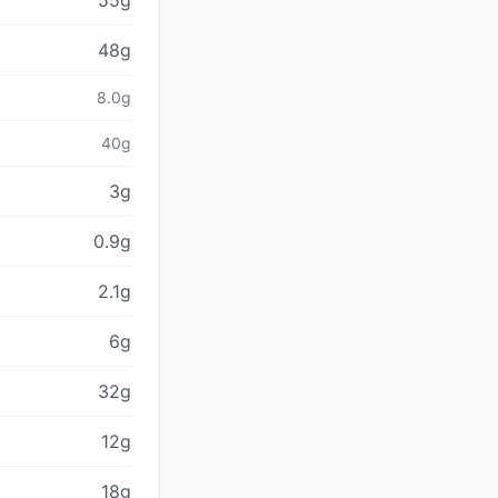
55g
48g
8.0g
40g
3g
0.9g
2.1g
6g
32g
12g
18g