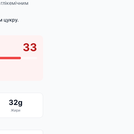
 глікемічним
м цукру.
33
32g
Жири