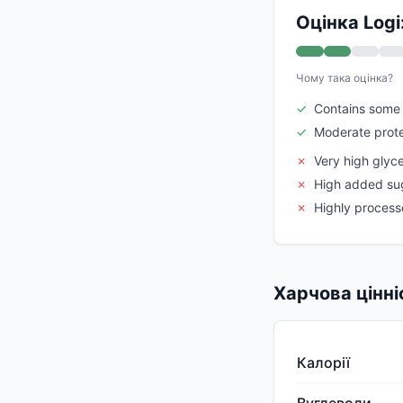
Оцінка Logi
Чому така оцінка?
✓
Contains some 
✓
Moderate prote
✗
Very high glyc
✗
High added su
✗
Highly process
Харчова цінні
Калорії