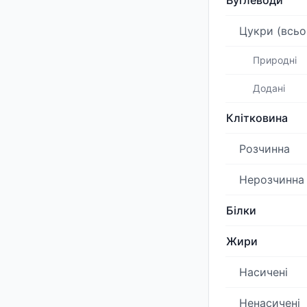
Вуглеводи
Цукри (всьо
Природні
Додані
Клітковина
Розчинна
Нерозчинна
Білки
Жири
Насичені
Ненасичені