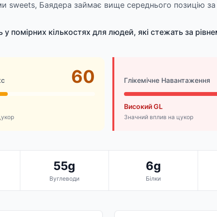
ми sweets, Баядера займає вище середнього позицію за
 у помірних кількостях для людей, які стежать за рівне
60
кс
Глікемічне Навантаження
Високий GL
цукор
Значний вплив на цукор
55g
6g
Вуглеводи
Білки