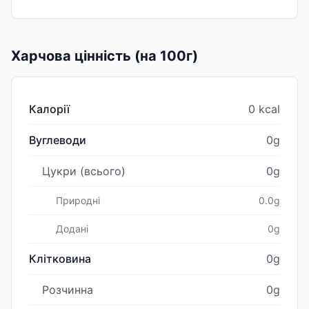
Харчова цінність (на 100г)
Калорії
0 kcal
Вуглеводи
0g
Цукри (всього)
0g
Природні
0.0g
Додані
0g
Клітковина
0g
Розчинна
0g