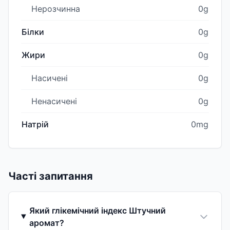
Нерозчинна
0g
Білки
0g
Жири
0g
Насичені
0g
Ненасичені
0g
Натрій
0mg
Часті запитання
Який глікемічний індекс Штучний
аромат?