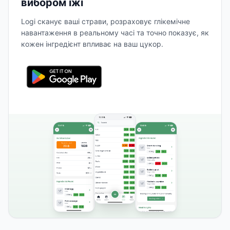
вибором їжі
Logi сканує ваші страви, розраховує глікемічне
навантаження в реальному часі та точно показує, як
кожен інгредієнт впливає на ваш цукор.