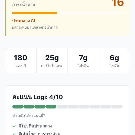
16
ภาระน้ำตาล
ปานกลาง GL
ผลกระทบปานกลางต่อน้ำตาล
180
25g
7g
6g
แคลอรี่
คาร์โบไฮเดรต
โปรตีน
ไขมัน
คะแนน Logi: 4/10
ทำไมถึงได้คะแนนนี้?
✓
มีโปรตีนปานกลาง
✓
มีเส้นใยอาหารบางส่วน