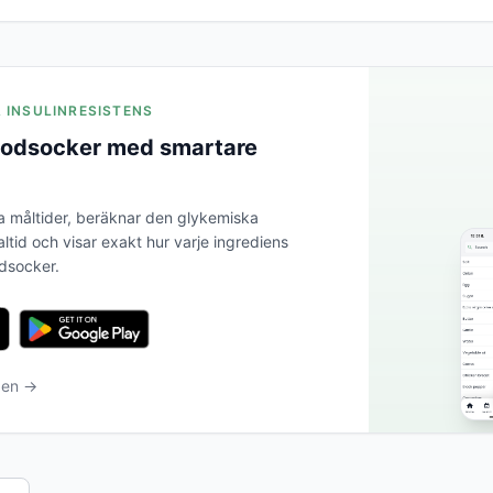
A INSULINRESISTENS
blodsocker med smartare
a måltider, beräknar den glykemiska
altid och visar exakt hur varje ingrediens
odsocker.
ben →