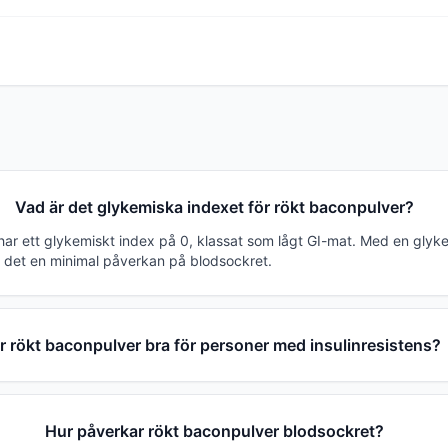
Vad är det glykemiska indexet för rökt baconpulver?
har ett glykemiskt index på 0, klassat som lågt GI-mat. Med en glyk
 det en minimal påverkan på blodsockret.
r rökt baconpulver bra för personer med insulinresistens?
Hur påverkar rökt baconpulver blodsockret?