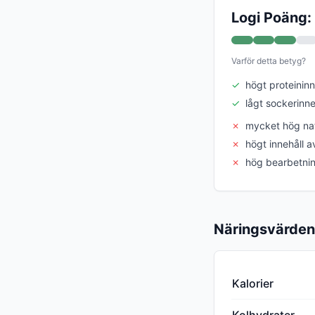
Logi Poäng:
Varför detta betyg?
✓
högt proteininn
✓
lågt sockerinne
✗
mycket hög nat
✗
högt innehåll a
✗
hög bearbetni
Näringsvärden
Kalorier