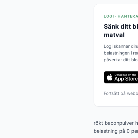
LOGI · HANTER
Sänk ditt 
matval
Logi skannar din
belastningen i re
påverkar ditt bl
Fortsätt på web
rökt baconpulver h
belastning på 0 pe