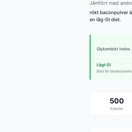
Jämfört med andra 
rökt baconpulver är
en låg-GI diet.
Glykemiskt Index
Lågt GI
Bäst för blodsockerko
500
Kalorier