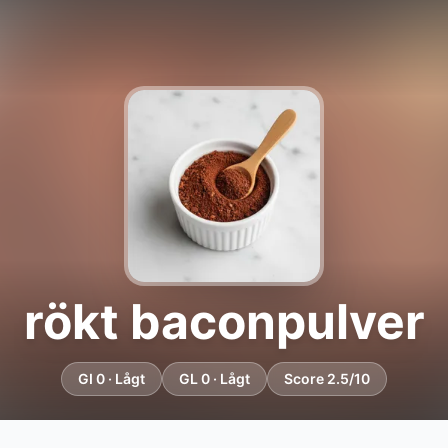
rökt baconpulver
GI 0 · Lågt
GL 0 · Lågt
Score 2.5/10