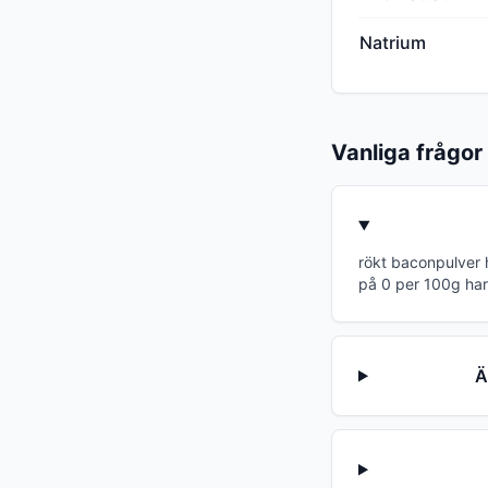
Natrium
Vanliga frågor
rökt baconpulver 
på 0 per 100g har
Ä