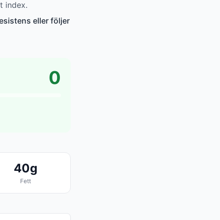
t index.
sistens eller följer
0
40g
Fett