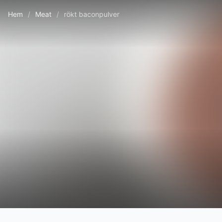
Hem
/
Meat
/
rökt baconpulver