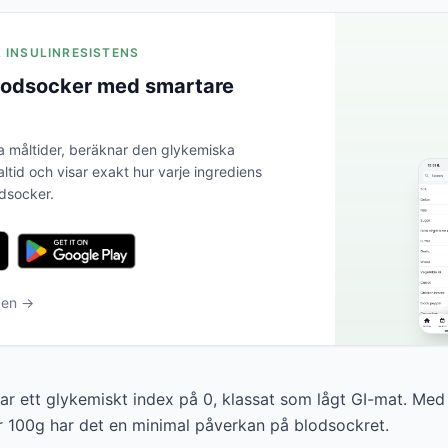
A INSULINRESISTENS
blodsocker med smartare
a måltider, beräknar den glykemiska
altid och visar exakt hur varje ingrediens
odsocker.
ben →
ar ett glykemiskt index på 0, klassat som lågt GI-mat. Med
r 100g har det en minimal påverkan på blodsockret.