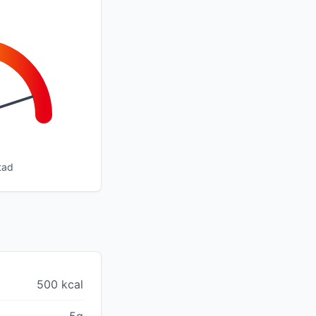
tad
500 kcal