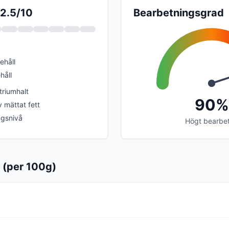
 2.5/10
Bearbetningsgrad
ehåll
håll
riumhalt
90%
v mättat fett
ngsnivå
Högt bearbe
 (per 100g)