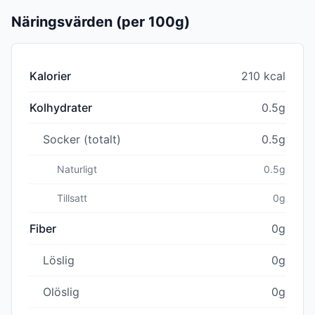
Näringsvärden (per 100g)
Kalorier
210 kcal
Kolhydrater
0.5g
Socker (totalt)
0.5g
Naturligt
0.5g
Tillsatt
0g
Fiber
0g
Löslig
0g
Olöslig
0g