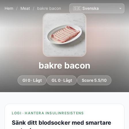
Hem
/
Meat
/
bakre bacon
bakre bacon
GI 0 · Lågt
GL 0 · Lågt
Score 5.5/10
LOGI · HANTERA INSULINRESISTENS
Sänk ditt blodsocker med smartare