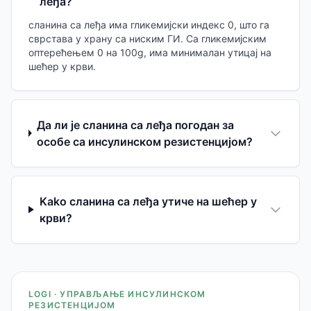
леђа?
сланина са леђа има гликемијски индекс 0, што га
сврстава у храну са ниским ГИ. Са гликемијским
оптерећењем 0 на 100g, има минималан утицај на
шећер у крви.
Да ли је сланина са леђа погодан за
особе са инсулинском резистенцијом?
Kako сланина са леђа утиче на шећер у
крви?
LOGI · УПРАВЉАЊЕ ИНСУЛИНСКОМ
РЕЗИСТЕНЦИЈОМ