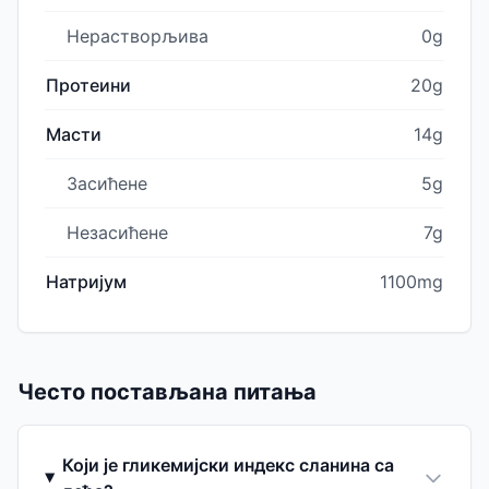
Нерастворљива
0g
Протеини
20g
Масти
14g
Засићене
5g
Незасићене
7g
Натријум
1100mg
Често постављана питања
Који је гликемијски индекс сланина са