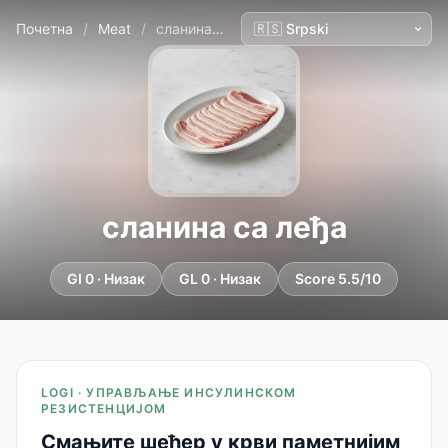
Почетна
/
Meat
/
сланина са леђа
сланина са леђа
GI 0 · Низак
GL 0 · Низак
Score 5.5/10
LOGI · УПРАВЉАЊЕ ИНСУЛИНСКОМ
РЕЗИСТЕНЦИЈОМ
Смањите шећер у крви паметнијим