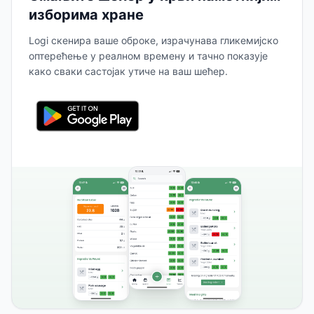
изборима хране
Logi скенира ваше оброке, израчунава гликемијско
оптерећење у реалном времену и тачно показује
како сваки састојак утиче на ваш шећер.