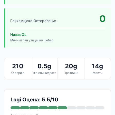
0
Гликемијско Оптерећење
Низак GL
Минималан утицај на шећер
210
0.5g
20g
14g
Калорије
Угљени хидрати
Протеини
Масти
Logi Оцена: 5.5/10