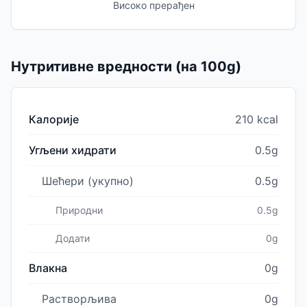
Високо прерађен
Нутритивне вредности (на 100g)
Калорије
210 kcal
Угљени хидрати
0.5g
Шећери (укупно)
0.5g
Природни
0.5g
Додати
0g
Влакна
0g
Растворљива
0g