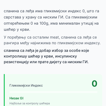
сланина са леђа има гликемијски индекс 0, што га
сврстава у храну са ниским ГИ. Са гликемијским
оптерећењем 0 на 100g, има минималан утицај на
шећер у крви.
У поређењу са осталим meat, сланина са леђа се
рангира међу најнижима по гликемијском индексу.
сланина са леђа је добар избор за особе које
контролишу шећер у крви, инсулинску
резистенцију или прате дијету са ниским ГИ.
0
Гликемијски Индекс
Низак GI
Најбоље за контролу шећера