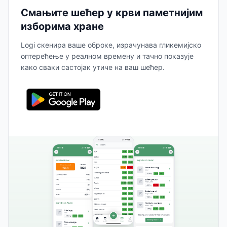
Смањите шећер у крви паметнијим
изборима хране
Logi скенира ваше оброке, израчунава гликемијско
оптерећење у реалном времену и тачно показује
како сваки састојак утиче на ваш шећер.