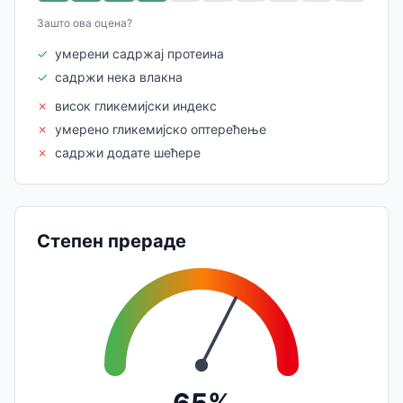
Зашто ова оцена?
✓
умерени садржај протеина
✓
садржи нека влакна
✗
висок гликемијски индекс
✗
умерено гликемијско оптерећење
✗
садржи додате шећере
Степен прераде
65%