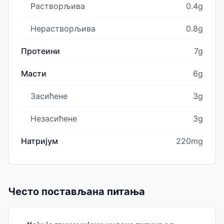
Растворљива
0.4g
Нерастворљива
0.8g
Протеини
7g
Масти
6g
Засићене
3g
Незасићене
3g
Натријум
220mg
Често постављана питања