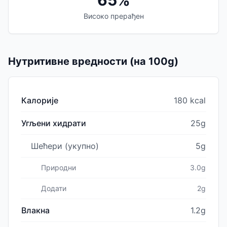
Високо прерађен
Нутритивне вредности (на 100g)
Калорије
180 kcal
Угљени хидрати
25g
Шећери (укупно)
5g
Природни
3.0g
Додати
2g
Влакна
1.2g