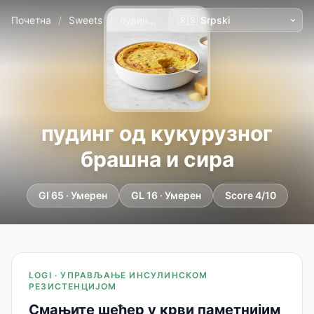
Почетна
/
Sweets
/
пудинг од кукурузног брашна и сира
пудинг од кукурузног
брашна и сира
GI 65 · Умерен
GL 16 · Умерен
Score 4/10
LOGI · УПРАВЉАЊЕ ИНСУЛИНСКОМ
РЕЗИСТЕНЦИЈОМ
Смањите шећер у крви паметнијим