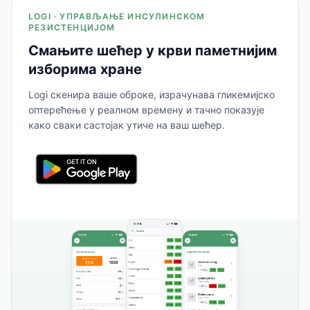
LOGI · УПРАВЉАЊЕ ИНСУЛИНСКОМ
РЕЗИСТЕНЦИЈОМ
Смањите шећер у крви паметнијим
изборима хране
Logi скенира ваше оброке, израчунава гликемијско
оптерећење у реалном времену и тачно показује
како сваки састојак утиче на ваш шећер.