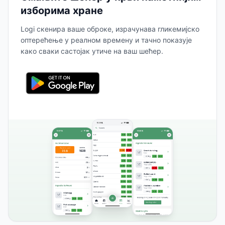
изборима хране
Logi скенира ваше оброке, израчунава гликемијско
оптерећење у реалном времену и тачно показује
како сваки састојак утиче на ваш шећер.