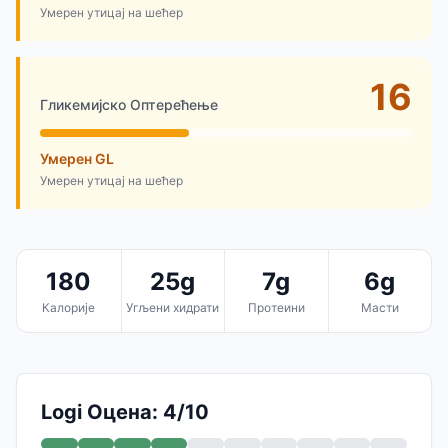
Умерен утицај на шећер
16
Гликемијско Оптерећење
Умерен GL
Умерен утицај на шећер
180
25g
7g
6g
Калорије
Угљени хидрати
Протеини
Масти
Logi Оцена: 4/10