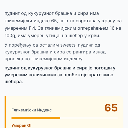
пудинг од кукурузног брашна и сира има
гликемијски индекс 65, што га сврстава у храну са
умереним ГИ. Са гликемијским оптерећењем 16 на
100g, има умерен утицај на шећер у крви.
У поређењу са осталим sweets, пудинг од
кукурузног брашна и сира се рангира изнад
просека по гликемијском индексу.
пудинг од кукурузног брашна и сира је погодан у
умереним количинама за особе које прате ниво
шећера.
65
Гликемијски Индекс
Умерен GI