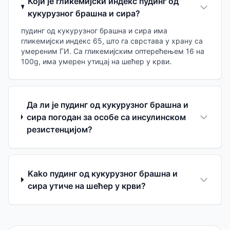
Који је гликемијски индекс пудинг од
кукурузног брашна и сира?
пудинг од кукурузног брашна и сира има
гликемијски индекс 65, што га сврстава у храну са
умереним ГИ. Са гликемијским оптерећењем 16 на
100g, има умерен утицај на шећер у крви.
Да ли је пудинг од кукурузног брашна и
сира погодан за особе са инсулинском
резистенцијом?
Kako пудинг од кукурузног брашна и
сира утиче на шећер у крви?