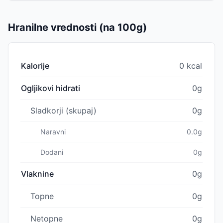
Hranilne vrednosti (na 100g)
Kalorije
0 kcal
Ogljikovi hidrati
0g
Sladkorji (skupaj)
0g
Naravni
0.0g
Dodani
0g
Vlaknine
0g
Topne
0g
Netopne
0g