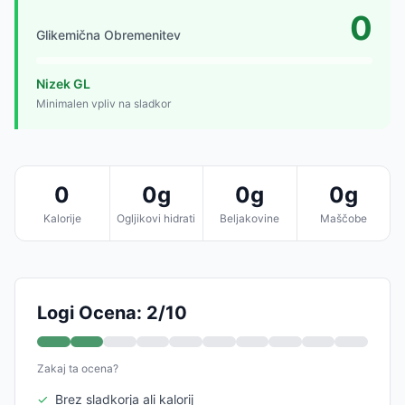
0
Glikemična Obremenitev
Nizek GL
Minimalen vpliv na sladkor
0
0g
0g
0g
Kalorije
Ogljikovi hidrati
Beljakovine
Maščobe
Logi Ocena: 2/10
Zakaj ta ocena?
✓
Brez sladkorja ali kalorij