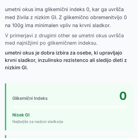
umetni okus ima glikemični indeks 0, kar ga uvršča
med živila z nizkim GI. Z glikemično obremenitvijo 0
na 100g ima minimalen vpliv na krvni sladkor.
V primerjavi z drugimi other se umetni okus uvršča
med najnižjimi po glikemičnem indeksu.
umetni okus je dobra izbira za osebe, ki upravljajo
krvni sladkor, inzulinsko rezistenco ali sledijo dieti z
nizkim GI.
0
Glikemični Indeks
Nizek GI
Najboljše za nadzor sladkorja