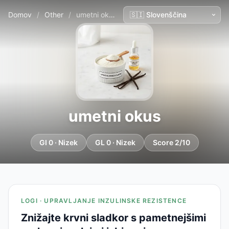
Domov
/
Other
/
umetni okus
umetni okus
GI 0 · Nizek
GL 0 · Nizek
Score 2/10
LOGI · UPRAVLJANJE INZULINSKE REZISTENCE
Znižajte krvni sladkor s pametnejšimi