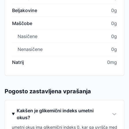
Beljakovine
0g
Maščobe
0g
Nasičene
0g
Nenasičene
0g
Natrij
0mg
Pogosto zastavljena vprašanja
Kakšen je glikemični indeks umetni
okus?
umetni okus ima glikemični indeks 0, kar ga uvršča med