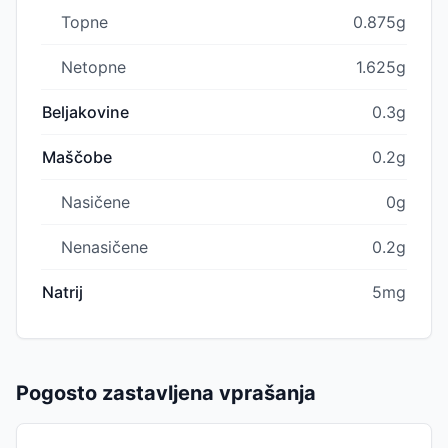
Topne
0.875g
Netopne
1.625g
Beljakovine
0.3g
Maščobe
0.2g
Nasičene
0g
Nenasičene
0.2g
Natrij
5mg
Pogosto zastavljena vprašanja