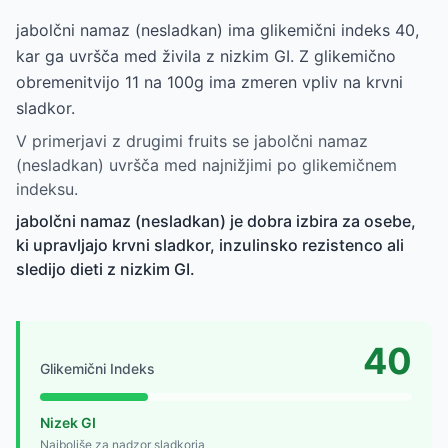
jabolčni namaz (nesladkan) ima glikemični indeks 40,
kar ga uvršča med živila z nizkim GI. Z glikemično
obremenitvijo 11 na 100g ima zmeren vpliv na krvni
sladkor.
V primerjavi z drugimi fruits se jabolčni namaz
(nesladkan) uvršča med najnižjimi po glikemičnem
indeksu.
jabolčni namaz (nesladkan) je dobra izbira za osebe,
ki upravljajo krvni sladkor, inzulinsko rezistenco ali
sledijo dieti z nizkim GI.
40
Glikemični Indeks
Nizek GI
Najboljše za nadzor sladkorja