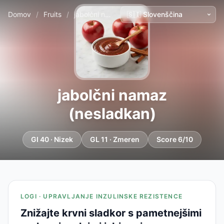
Domov
/
Fruits
/
jabolčni namaz (nesladkan)
jabolčni namaz
(nesladkan)
GI 40 · Nizek
GL 11 · Zmeren
Score 6/10
LOGI · UPRAVLJANJE INZULINSKE REZISTENCE
Znižajte krvni sladkor s pametnejšimi