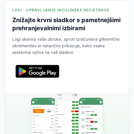
LOGI · UPRAVLJANJE INZULINSKE REZISTENCE
Znižajte krvni sladkor s pametnejšimi
prehranjevalnimi izbirami
Logi skenira vaše obroke, sproti izračunava glikemično
obremenitev in natančno prikazuje, kako vsaka
sestavina vpliva na vaš sladkor.