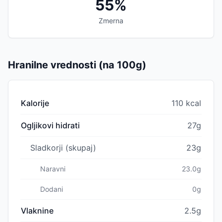
55%
Zmerna
Hranilne vrednosti (na 100g)
Kalorije
110 kcal
Ogljikovi hidrati
27g
Sladkorji (skupaj)
23g
Naravni
23.0g
Dodani
0g
Vlaknine
2.5g