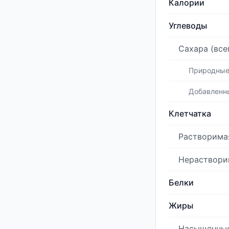
Калории
Углеводы
Сахара (все
Природны
Добавленн
Клетчатка
Растворима
Нераствори
Белки
Жиры
Насыщенны