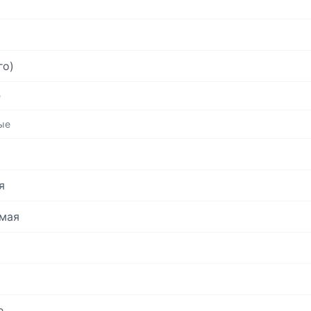
го)
е
ые
я
мая
е