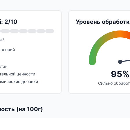
: 2/10
Уровень обработк
ка?
калорий
отан
95%
тельной ценности
мические добавки
Сильно обрабо
ость (на 100г)