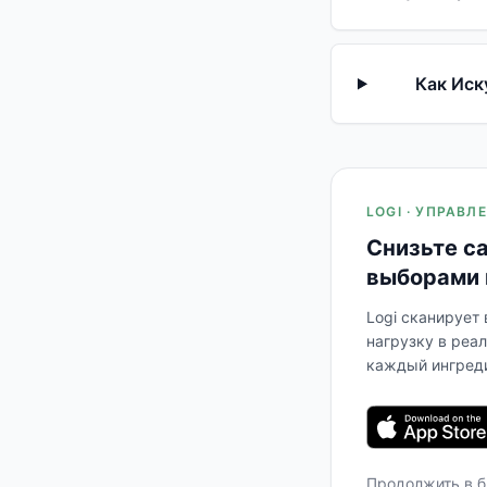
Как Иск
LOGI · УПРАВ
Снизьте с
выборами 
Logi сканирует
нагрузку в реа
каждый ингреди
Продолжить в 