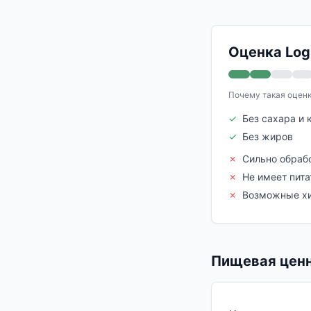
Оценка Logi
Почему такая оцен
✓
Без сахара и 
✓
Без жиров
✗
Сильно обраб
✗
Не имеет пита
✗
Возможные хи
Пищевая ценн