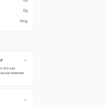
0g
0mg
р?
т его как
альное влияние