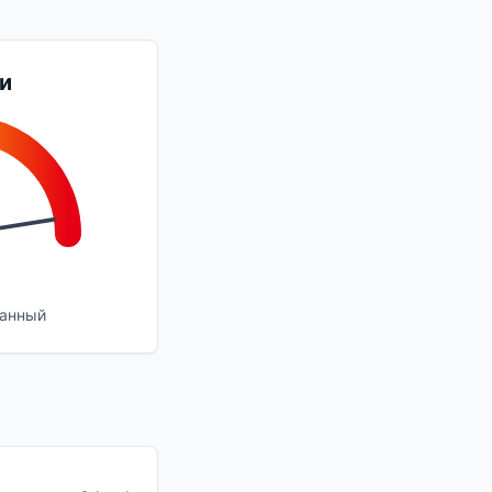
и
танный