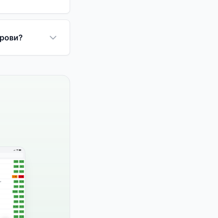
крови?