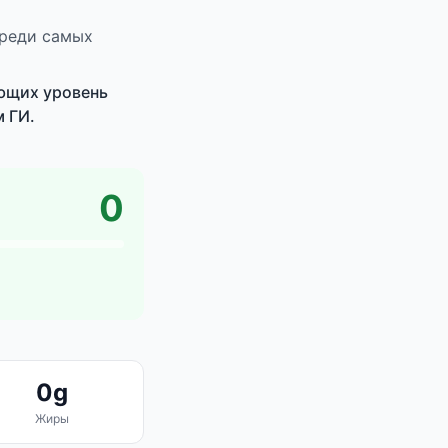
среди самых
ющих уровень
 ГИ.
0
0g
Жиры