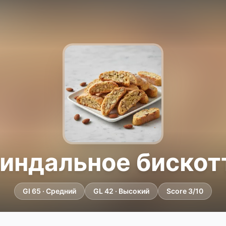
индальное бискот
GI 65 · Средний
GL 42 · Высокий
Score 3/10