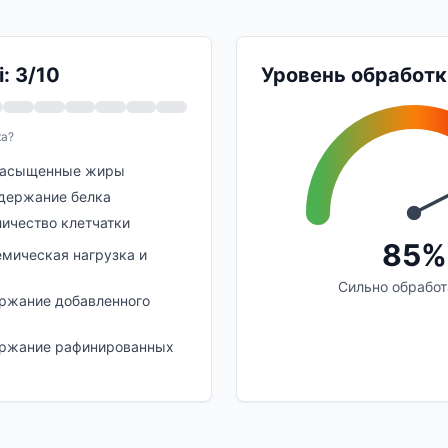
: 3/10
Уровень обработк
ка?
насыщенные жиры
держание белка
личество клетчатки
85%
емическая нагрузка и
Сильно обрабо
ржание добавленного
ержание рафинированных