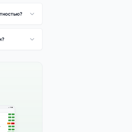
нтностью?
и?