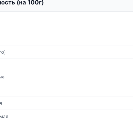
ость (на 100г)
го)
е
ые
я
мая