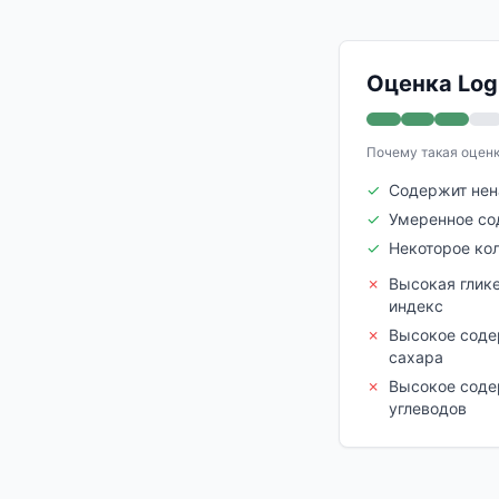
Оценка Logi
Почему такая оцен
✓
Содержит не
✓
Умеренное со
✓
Некоторое ко
✗
Высокая глик
индекс
✗
Высокое соде
сахара
✗
Высокое сод
углеводов