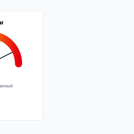
и
танный