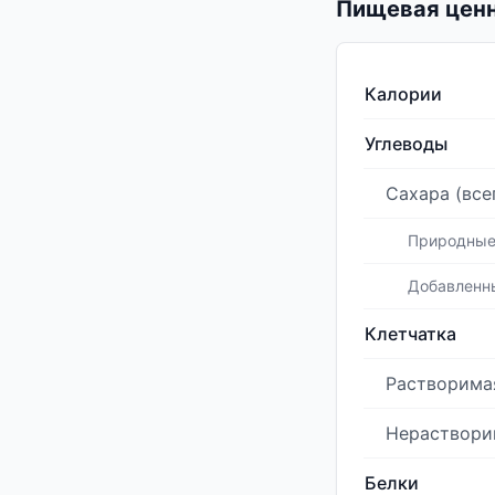
Пищевая ценн
Калории
Углеводы
Сахара (все
Природны
Добавленн
Клетчатка
Растворима
Нераствори
Белки