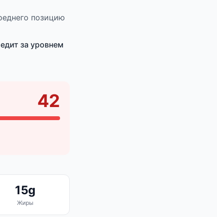
реднего позицию
ледит за уровнем
42
15g
Жиры