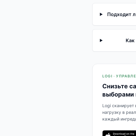
Подходит л
Как
LOGI · УПРАВ
Снизьте с
выборами 
Logi сканирует
нагрузку в реа
каждый ингреди