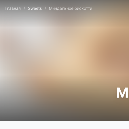
Главная
/
Sweets
/
Миндальное бискотти
М