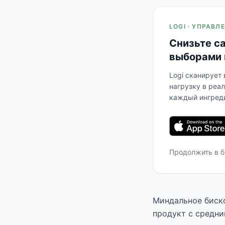
LOGI · УПРАВ
Снизьте с
выборами 
Logi сканирует
нагрузку в реа
каждый ингреди
Продолжить в 
Миндальное биско
продукт с средни