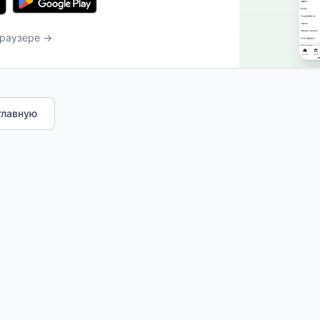
браузере →
главную