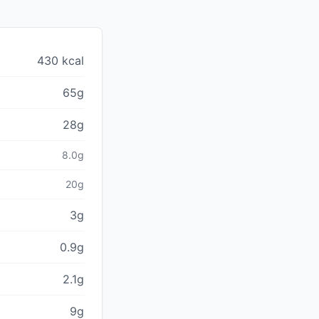
430 kcal
65g
28g
8.0g
20g
3g
0.9g
2.1g
9g