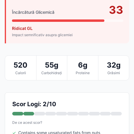
33
Încărcătură Glicemică
Ridicat GL
Impact semnificativ asupra glicemiei
520
55g
6g
32g
Calorii
Carbohidrați
Proteine
Grăsimi
Scor Logi: 2/10
De ce acest scor?
✓
Contains some unsaturated fats from nuts