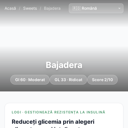
Acasă
/
Sweets
/
Bajadera
Bajadera
GI 60 · Moderat
GL 33 · Ridicat
Score 2/10
LOGI · GESTIONEAZĂ REZISTENȚA LA INSULINĂ
Reduceți glicemia prin alegeri