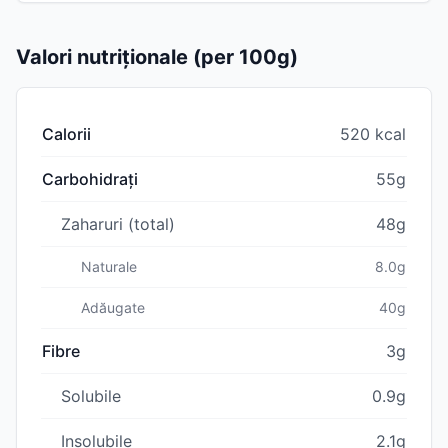
Valori nutriționale (per 100g)
Calorii
520 kcal
Carbohidrați
55g
Zaharuri (total)
48g
Naturale
8.0g
Adăugate
40g
Fibre
3g
Solubile
0.9g
Insolubile
2.1g